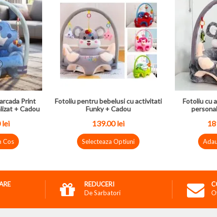
arcada Print
Fotoliu pentru bebelusi cu activitati
Fotoliu cu a
lizat + Cadou
Funky + Cadou
personal
0
lei
139.00
lei
18
n Cos
Selecteaza Optiuni
Adau
RARE
REDUCERI
C
De Sarbatori
O