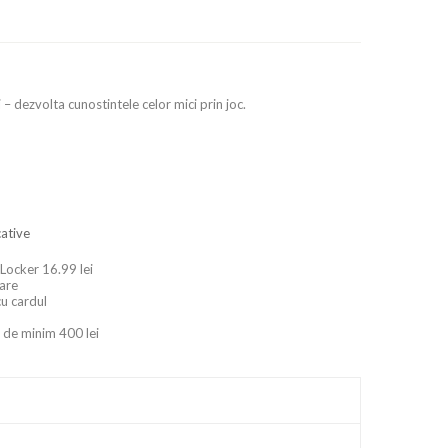
 – dezvolta cunostintele celor mici prin joc.
cative
 Locker 16.99 lei
oare
cu cardul
 de minim 400 lei