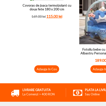
Covoras de joaca termoizolant cu
doua fete 180 x 200 cm
115.00
lei
169.00
lei
Fotoliu bebe cu 
Albastru Persona
189.0
Adauga In Cos
Adauga I
LIVRARE GRATUITA
PLATA LA LIV
La Comenzi > 400 RON
Sau Online