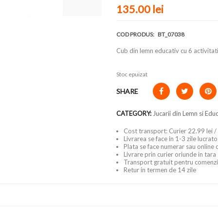
135.00
lei
COD PRODUS:
BT_07038
Cub din lemn educativ cu 6 activitati
Stoc epuizat
SHARE
CATEGORY:
Jucarii din Lemn si Edu
Cost transport: Curier 22.99 lei /
Livrarea se face in 1-3 zile lucrat
Plata se face numerar sau online 
Livrare prin curier oriunde in tara
Transport gratuit pentru comenzi
Retur in termen de 14 zile