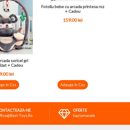
Fotoliu bebe cu arcada printesa roz
+ Cadou
159.00
lei
rcada soricel gri
izat + Cadou
9.00
lei
ga In Cos
Adauga In Cos
ONTACTEAZA-NE
OFERTE
ffice@best-Toys.ro
Saptamanale