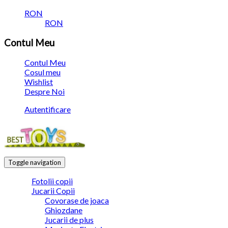
RON
RON
Contul Meu
Contul Meu
Cosul meu
Wishlist
Despre Noi
Autentificare
Toggle navigation
Fotolii copii
Jucarii Copii
Covorase de joaca
Ghiozdane
Jucarii de plus