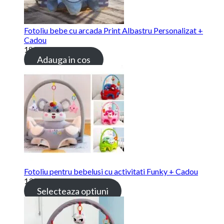
Fotoliu bebe cu arcada Print Albastru Personalizat +
Cadou
189.00
lei
Adauga in cos
Fotoliu pentru bebelusi cu activitati Funky + Cadou
139.00
lei
Selecteaza optiuni