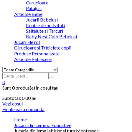
Carucioare
Pătuțuri
Articole Bebe
Jucarii Bebelusi
Centre de activitati
Saltelute si Tarcuri
Baby Nest Cuib Bebelusi
Jucarii de rol
Cărucioare și Triciclete copii
Produse Personalizate
Articole Petrecere
0
Sunt
0 produs(e)
in cosul tau
Subtotal:
0.00
lei
Vezi cosul
Finalizeaza comanda
Home
Jucarii din Lemn si Educative
Jucarie din lemn labirint si turn Montessori