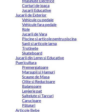
Masinute Electrice
Corturi de joaca
Jucarii Educative
Jucarii de Exterior
Vehicule cu pedale
Vehicule fara pedale
Role
Jucarii de Vara
Piscine si articole pentru piscina
Sanii si articole iarna
Trotinete
Skateboard
Jucarii din Lemn si Educative
Puericultura
Premergatoare
Marsupii si Hamuri
Scaune de Masa
Olite si Reductoare
Balansoare
Lenjerie pat
Saltelute si Tarcuri
Carucioare
Pătuțuri
Articole Bebe