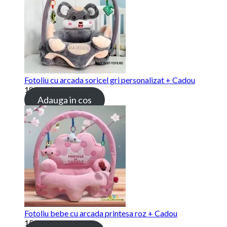
Fotoliu cu arcada soricel gri personalizat + Cadou
189.00
lei
Adauga in cos
Fotoliu bebe cu arcada printesa roz + Cadou
159.00
lei