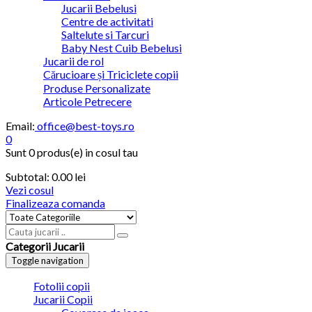
Jucarii Bebelusi
Centre de activitati
Saltelute si Tarcuri
Baby Nest Cuib Bebelusi
Jucarii de rol
Cărucioare și Triciclete copii
Produse Personalizate
Articole Petrecere
Email:
office@best-toys.ro
0
Sunt
0 produs(e)
in cosul tau
Subtotal:
0.00
lei
Vezi cosul
Finalizeaza comanda
Categorii Jucarii
Toggle navigation
Fotolii copii
Jucarii Copii