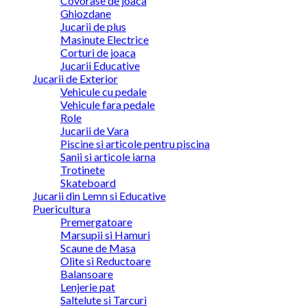
Covorase de joaca
Ghiozdane
Jucarii de plus
Masinute Electrice
Corturi de joaca
Jucarii Educative
Jucarii de Exterior
Vehicule cu pedale
Vehicule fara pedale
Role
Jucarii de Vara
Piscine si articole pentru piscina
Sanii si articole iarna
Trotinete
Skateboard
Jucarii din Lemn si Educative
Puericultura
Premergatoare
Marsupii si Hamuri
Scaune de Masa
Olite si Reductoare
Balansoare
Lenjerie pat
Saltelute si Tarcuri