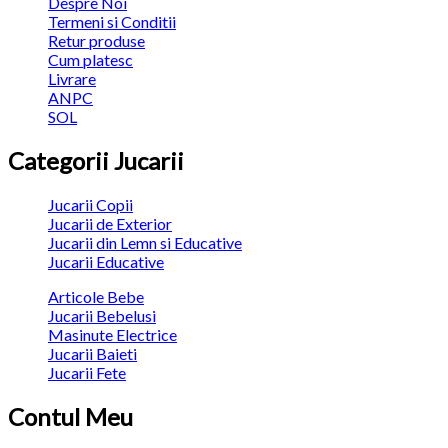
Despre Noi
Termeni si Conditii
Retur produse
Cum platesc
Livrare
ANPC
SOL
Categorii Jucarii
Jucarii Copii
Jucarii de Exterior
Jucarii din Lemn si Educative
Jucarii Educative
Articole Bebe
Jucarii Bebelusi
Masinute Electrice
Jucarii Baieti
Jucarii Fete
Contul Meu