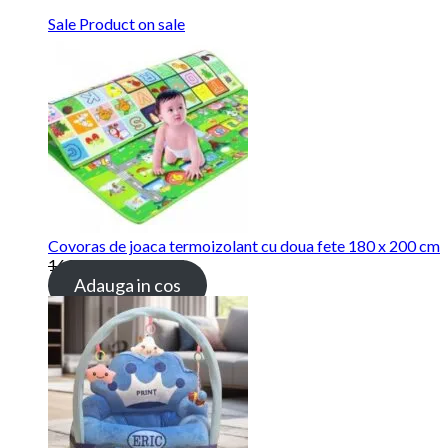
Sale
Product on sale
Covoras de joaca termoizolant cu doua fete 180 x 200 cm
169.00
lei
115.00
lei
Adauga in cos