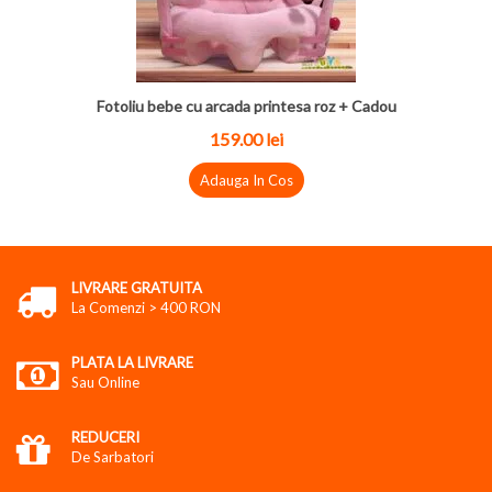
Fotoliu bebe cu arcada printesa roz + Cadou
159.00 lei
Adauga In Cos
LIVRARE GRATUITA
La Comenzi > 400 RON
PLATA LA LIVRARE
Sau Online
REDUCERI
De Sarbatori