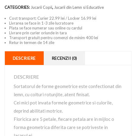
CATEGORIES:
Jucarii Copii
,
Jucarii din Lemn si Educative
Cost transport: Curier 22.99 lei / Locker 16.99 lei
Livrarea se face in 1-3 zile lucratoare
Plata se face numerar sau online cu cardul
Livrare prin curier oriunde in tara
Transport gratuit pentru comenzi de minim 400 lei
Retur in termen de 14 zile
DESCRIERE
RECENZII (0)
DESCRIERE
Sortatorul de forme geometrice este confectionat din
lemn, cu colturi rotunjite, atent finisat.
Cei mici pot invata formele geometrice si culorile,
deprind abilitati motrice.
Floricica are 5 petale, fiecare petala are in mijloc o
forma geometrica diferita care se potriveste in
lacasul ei.