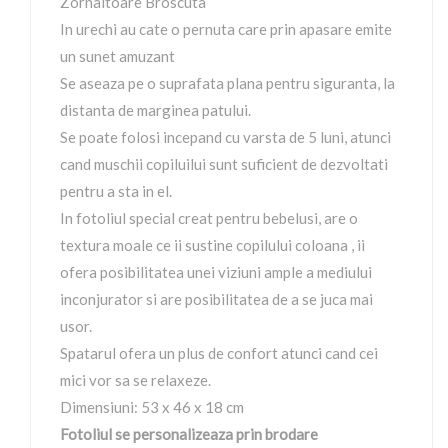
Zornaitoare Broscuta
In urechi au cate o pernuta care prin apasare emite
un sunet amuzant
Se aseaza pe o suprafata plana pentru siguranta, la
distanta de marginea patului.
Se poate folosi incepand cu varsta de 5 luni, atunci
cand muschii copiluilui sunt suficient de dezvoltati
pentru a sta in el.
In fotoliul special creat pentru bebelusi, are o
textura moale ce ii sustine copilului coloana , ii
ofera posibilitatea unei viziuni ample a mediului
inconjurator si are posibilitatea de a se juca mai
usor.
Spatarul ofera un plus de confort atunci cand cei
mici vor sa se relaxeze.
Dimensiuni: 53 x 46 x 18 cm
Fotoliul se personalizeaza prin brodare