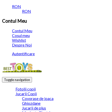
RON
RON
Contul Meu
Contul Meu
Cosul meu
Wishlist
Despre Noi
Autentificare
Toggle navigation
Fotolii copii
Jucarii Copii
Covorase de joaca
Ghiozdane
Jucarii de plus