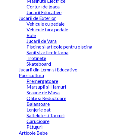
Masinute Electrice
Corturi de joaca
Jucarii Educative
Jucarii de Exterior
Vehicule cu pedale
Vehicule fara pedale
Role
Jucarii de Vara
Piscine si articole pentru piscina
Sanii si articole iarna
Trotinete
Skateboard
Jucarii din Lemn si Educative
Puericultura
Premergatoare
Marsupii si Hamuri
Scaune de Masa
Olite si Reductoare
Balansoare
Lenjerie pat
Saltelute si Tarcuri
Carucioare
Pătuțuri
Articole Bebe