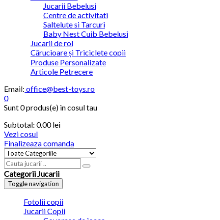
Jucarii Bebelusi
Centre de activitati
Saltelute si Tarcuri
Baby Nest Cuib Bebelusi
Jucarii de rol
Cărucioare și Triciclete copii
Produse Personalizate
Articole Petrecere
Email:
office@best-toys.ro
0
Sunt
0 produs(e)
in cosul tau
Subtotal:
0.00
lei
Vezi cosul
Finalizeaza comanda
Categorii Jucarii
Toggle navigation
Fotolii copii
Jucarii Copii