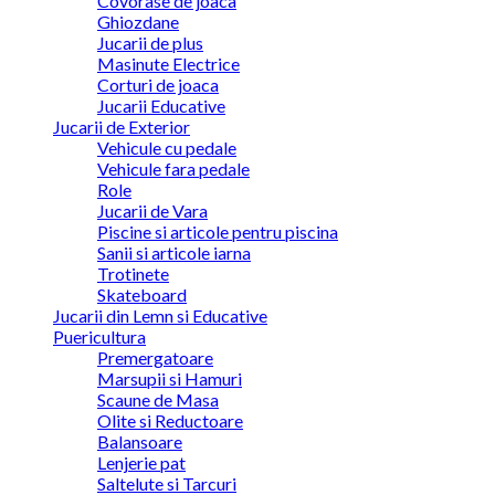
Covorase de joaca
Ghiozdane
Jucarii de plus
Masinute Electrice
Corturi de joaca
Jucarii Educative
Jucarii de Exterior
Vehicule cu pedale
Vehicule fara pedale
Role
Jucarii de Vara
Piscine si articole pentru piscina
Sanii si articole iarna
Trotinete
Skateboard
Jucarii din Lemn si Educative
Puericultura
Premergatoare
Marsupii si Hamuri
Scaune de Masa
Olite si Reductoare
Balansoare
Lenjerie pat
Saltelute si Tarcuri