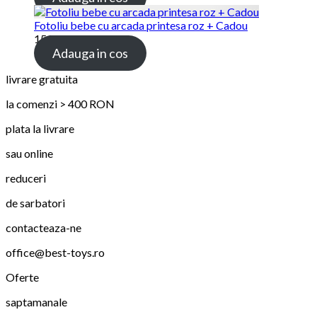
Fotoliu bebe cu arcada printesa roz + Cadou
159.00
lei
Adauga in cos
livrare gratuita
la comenzi > 400 RON
plata la livrare
sau online
reduceri
de sarbatori
contacteaza-ne
office@best-toys.ro
Oferte
saptamanale