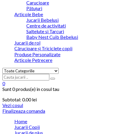
Carucioare
Pătuțuri
Articole Bebe
Jucarii Bebelusi
Centre de activitati
Saltelute si Tarcuri
Baby Nest Cuib Bebelusi
Jucarii de rol
Cărucioare și Triciclete copii
Produse Personalizate
Articole Petrecere
0
Sunt
0 produs(e)
in cosul tau
Subtotal:
0.00
lei
Vezi cosul
Finalizeaza comanda
Home
Jucarii Copii
Jucarii de plus