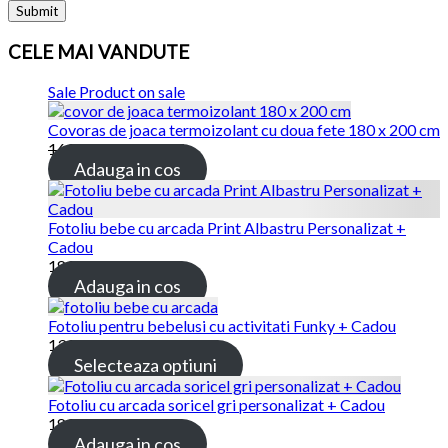
CELE MAI VANDUTE
Sale
Product on sale
Covoras de joaca termoizolant cu doua fete 180 x 200 cm
169.00
lei
115.00
lei
Adauga in cos
Fotoliu bebe cu arcada Print Albastru Personalizat +
Cadou
189.00
lei
Adauga in cos
Fotoliu pentru bebelusi cu activitati Funky + Cadou
139.00
lei
Selecteaza optiuni
Fotoliu cu arcada soricel gri personalizat + Cadou
189.00
lei
Adauga in cos