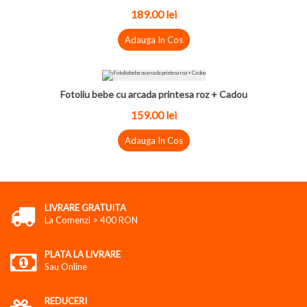
189.00 lei
Adauga In Cos
Fotoliu bebe cu arcada printesa roz + Cadou
159.00 lei
Adauga In Cos
LIVRARE GRATUITA
La Comenzi > 400 RON
PLATA LA LIVRARE
Sau Online
REDUCERI