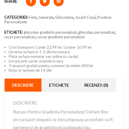
SHARE
CATEGORIES:
Fete
,
Generale
,
Ghiozdane
,
Jucarii Copii
,
Produse
Personalizate
ETICHETE:
ghiozdan gradinita personalizat
,
ghiozdan personalizat
,
rucas personalizat
,
rucsac gradinita personalizat
Cost transport: Curier 22.99 lei / Locker 16.99 lei
Livrarea se face in 1-3 zile lucratoare
Plata se face numerar sau online cu cardul
Livrare prin curier oriunde in tara
Transport gratuit pentru comenzi de minim 400 lei
Retur in termen de 14 zile
DESCRIERE
ETICHETE
RECENZII (0)
DESCRIERE
Rucsac Pentru Gradinita Personalizat Elefant Roz
Un rucsacel simpatic ce intruchipeaza un elefant va fi
partenerul de gradinita al copilasului tau.