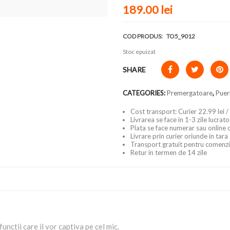
189.00
lei
COD PRODUS:
TO5_9012
Stoc epuizat
SHARE
CATEGORIES:
Premergatoare
,
Puer
Cost transport: Curier 22.99 lei /
Livrarea se face in 1-3 zile lucrat
Plata se face numerar sau online 
Livrare prin curier oriunde in tara
Transport gratuit pentru comenzi
Retur in termen de 14 zile
nctii care il vor captiva pe cel mic.