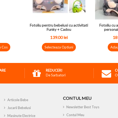
Fotoliu pentru bebelusi cu activitati
Fotoliu cu a
Funky + Cadou
personal
139.00
lei
18
n Cos
Selecteaza Optiuni
Adau
RARE
REDUCERI
C
De Sarbatori
O
CONTUL MEU
Articole Bebe
Newsletter Best Toys
Jucarii Bebelusi
Contul Meu
Masinute Electrice