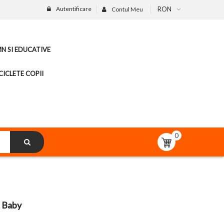
Autentificare
RON
Contul Meu
MN SI EDUCATIVE
CICLETE COPII
0
c Baby