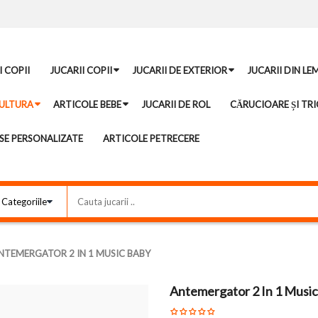
I COPII
JUCARII COPII
JUCARII DE EXTERIOR
JUCARII DIN LE
ULTURA
ARTICOLE BEBE
JUCARII DE ROL
CĂRUCIOARE ȘI TRI
E PERSONALIZATE
ARTICOLE PETRECERE
NTEMERGATOR 2 IN 1 MUSIC BABY
Antemergator 2 In 1 Musi