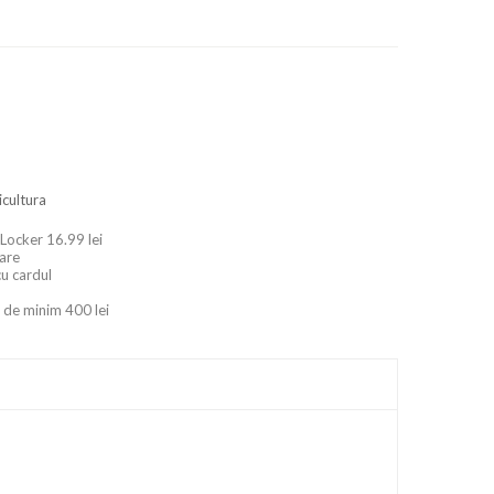
icultura
 Locker 16.99 lei
oare
cu cardul
 de minim 400 lei