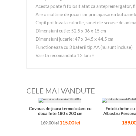
Acesta poate fi folosit atat ca antepremergator, fi
Are o multime de jocuri iar prin apasarea butoanelo
Copii pot invata culorile, sunetele scoase de anim
Dimensiuni cutie: 52.5 x 36 x 15 cm
Dimensiuni jucarie: 47 x 34.5 x 44.5 cm
Functioneaza cu 3 baterii tip AA (nu sunt incluse)
Varsta recomandata 12 luni +
CELE MAI VANDUTE
Covoras de joaca termoizolant cu
Fotoliu bebe cu 
doua fete 180 x 200 cm
Albastru Persona
115.00
lei
189.0
169.00
lei