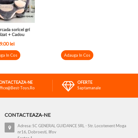
rcada soricel gri
izat + Cadou
9.00
lei
ga In Cos
Adauga In Cos
ONTACTEAZA-NE
OFERTE
ffice@best-Toys.ro
Saptamanale
CONTACTEAZA-NE
Adresa: SC GENERAL GUIDANCE SRL - Str. Locotenent Moga
nr16, Dobroesti, Ilfov