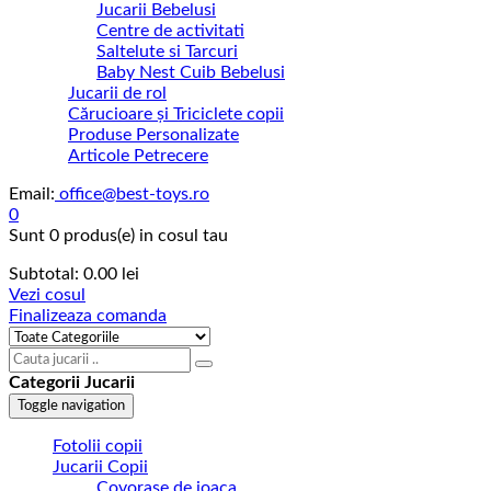
Jucarii Bebelusi
Centre de activitati
Saltelute si Tarcuri
Baby Nest Cuib Bebelusi
Jucarii de rol
Cărucioare și Triciclete copii
Produse Personalizate
Articole Petrecere
Email:
office@best-toys.ro
0
Sunt
0 produs(e)
in cosul tau
Subtotal:
0.00
lei
Vezi cosul
Finalizeaza comanda
Categorii Jucarii
Toggle navigation
Fotolii copii
Jucarii Copii
Covorase de joaca