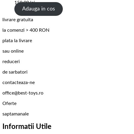
159.00
lei
Adauga in cos
livrare gratuita
la comenzi > 400 RON
plata la livrare
sau online
reduceri
de sarbatori
contacteaza-ne
office@best-toys.ro
Oferte
saptamanale
Informatii Utile