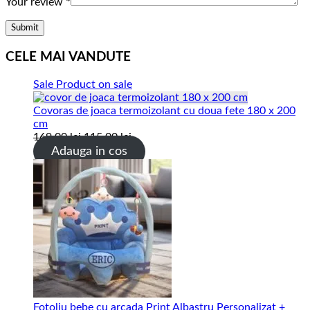
Your review
*
CELE MAI VANDUTE
Sale
Product on sale
Covoras de joaca termoizolant cu doua fete 180 x 200
cm
169.00
lei
115.00
lei
Adauga in cos
Fotoliu bebe cu arcada Print Albastru Personalizat +