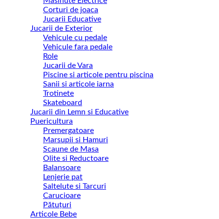
Masinute Electrice
Corturi de joaca
Jucarii Educative
Jucarii de Exterior
Vehicule cu pedale
Vehicule fara pedale
Role
Jucarii de Vara
Piscine si articole pentru piscina
Sanii si articole iarna
Trotinete
Skateboard
Jucarii din Lemn si Educative
Puericultura
Premergatoare
Marsupii si Hamuri
Scaune de Masa
Olite si Reductoare
Balansoare
Lenjerie pat
Saltelute si Tarcuri
Carucioare
Pătuțuri
Articole Bebe