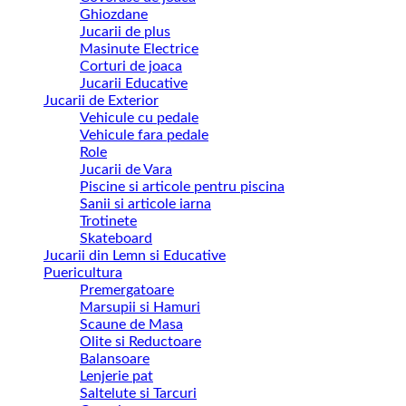
Ghiozdane
Jucarii de plus
Masinute Electrice
Corturi de joaca
Jucarii Educative
Jucarii de Exterior
Vehicule cu pedale
Vehicule fara pedale
Role
Jucarii de Vara
Piscine si articole pentru piscina
Sanii si articole iarna
Trotinete
Skateboard
Jucarii din Lemn si Educative
Puericultura
Premergatoare
Marsupii si Hamuri
Scaune de Masa
Olite si Reductoare
Balansoare
Lenjerie pat
Saltelute si Tarcuri