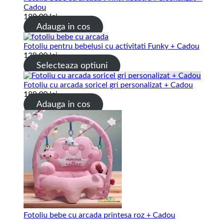
Cadou
189.00
lei
Adauga in cos
Fotoliu pentru bebelusi cu activitati Funky + Cadou
139.00
lei
Selecteaza optiuni
Fotoliu cu arcada soricel gri personalizat + Cadou
189.00
lei
Adauga in cos
Fotoliu bebe cu arcada printesa roz + Cadou