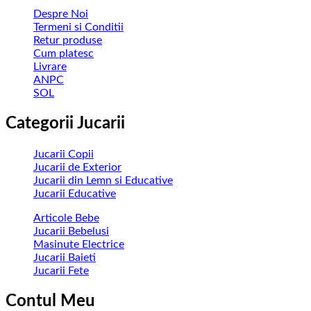
Despre Noi
Termeni si Conditii
Retur produse
Cum platesc
Livrare
ANPC
SOL
Categorii Jucarii
Jucarii Copii
Jucarii de Exterior
Jucarii din Lemn si Educative
Jucarii Educative
Articole Bebe
Jucarii Bebelusi
Masinute Electrice
Jucarii Baieti
Jucarii Fete
Contul Meu