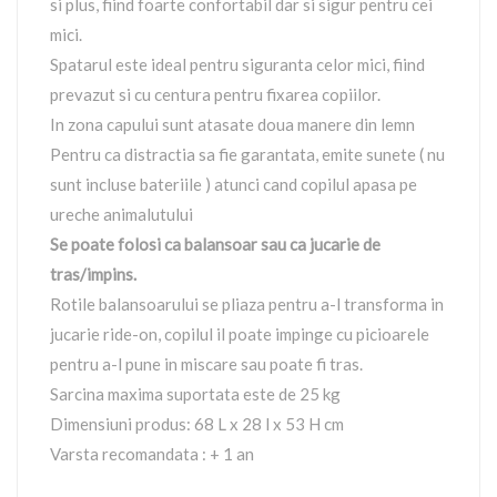
si plus, fiind foarte confortabil dar si sigur pentru cei
mici.
Spatarul este ideal pentru siguranta celor mici, fiind
prevazut si cu centura pentru fixarea copiilor.
In zona capului sunt atasate doua manere din lemn
Pentru ca distractia sa fie garantata, emite sunete ( nu
sunt incluse bateriile ) atunci cand copilul apasa pe
ureche animalutului
Se poate folosi ca balansoar sau ca jucarie de
tras/impins.
Rotile balansoarului se pliaza pentru a-l transforma in
jucarie ride-on, copilul il poate impinge cu picioarele
pentru a-l pune in miscare sau poate fi tras.
Sarcina maxima suportata este de 25 kg
Dimensiuni produs: 68 L x 28 l x 53 H cm
Varsta recomandata : + 1 an