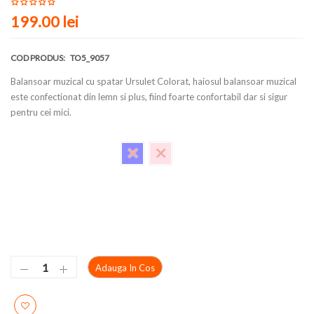
199.00 lei
COD PRODUS:
TO5_9057
Balansoar muzical cu spatar Ursulet Colorat, haiosul balansoar muzical
este confectionat din lemn si plus, fiind foarte confortabil dar si sigur
pentru cei mici.
Culoare
Adauga In Cos