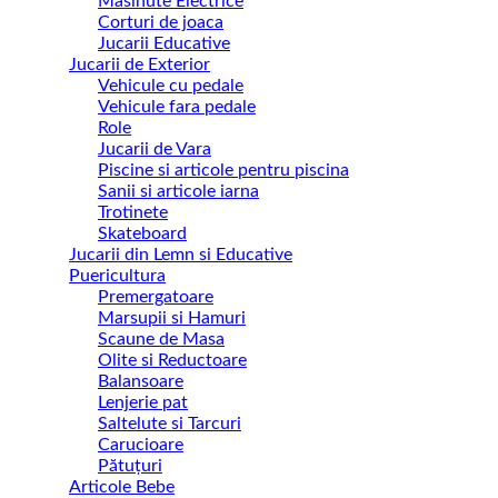
Masinute Electrice
Corturi de joaca
Jucarii Educative
Jucarii de Exterior
Vehicule cu pedale
Vehicule fara pedale
Role
Jucarii de Vara
Piscine si articole pentru piscina
Sanii si articole iarna
Trotinete
Skateboard
Jucarii din Lemn si Educative
Puericultura
Premergatoare
Marsupii si Hamuri
Scaune de Masa
Olite si Reductoare
Balansoare
Lenjerie pat
Saltelute si Tarcuri
Carucioare
Pătuțuri
Articole Bebe