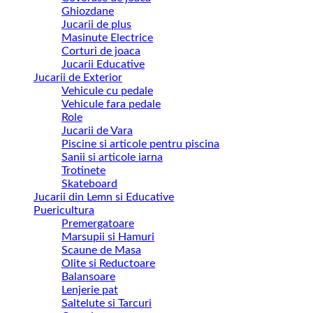
Ghiozdane
Jucarii de plus
Masinute Electrice
Corturi de joaca
Jucarii Educative
Jucarii de Exterior
Vehicule cu pedale
Vehicule fara pedale
Role
Jucarii de Vara
Piscine si articole pentru piscina
Sanii si articole iarna
Trotinete
Skateboard
Jucarii din Lemn si Educative
Puericultura
Premergatoare
Marsupii si Hamuri
Scaune de Masa
Olite si Reductoare
Balansoare
Lenjerie pat
Saltelute si Tarcuri