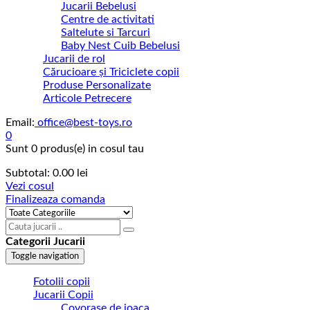
Jucarii Bebelusi
Centre de activitati
Saltelute si Tarcuri
Baby Nest Cuib Bebelusi
Jucarii de rol
Cărucioare și Triciclete copii
Produse Personalizate
Articole Petrecere
Email:
office@best-toys.ro
0
Sunt
0 produs(e)
in cosul tau
Subtotal:
0.00
lei
Vezi cosul
Finalizeaza comanda
Categorii Jucarii
Toggle navigation
Fotolii copii
Jucarii Copii
Covorase de joaca