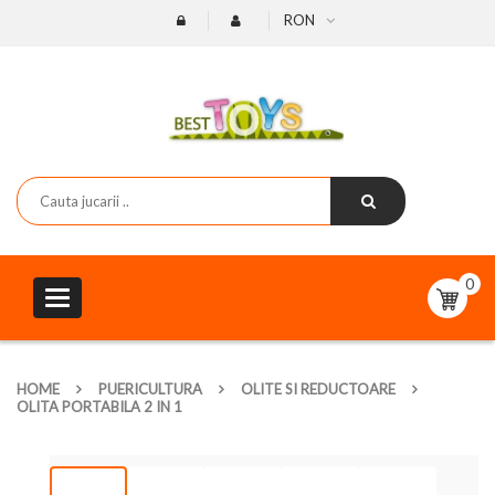
RON
0
Toggle
navigation
HOME
PUERICULTURA
OLITE SI REDUCTOARE
OLITA PORTABILA 2 IN 1