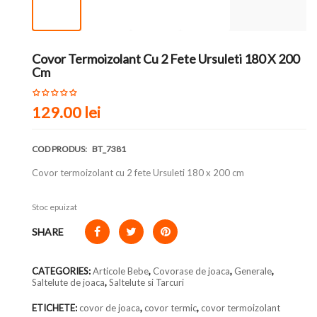
Covor Termoizolant Cu 2 Fete Ursuleti 180 X 200
Cm
129.00
lei
COD PRODUS:
BT_7381
Covor termoizolant cu 2 fete Ursuleti 180 x 200 cm
Stoc epuizat
SHARE
CATEGORIES:
Articole Bebe
,
Covorase de joaca
,
Generale
,
Saltelute de joaca
,
Saltelute si Tarcuri
ETICHETE:
covor de joaca
,
covor termic
,
covor termoizolant