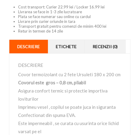
Cost transport: Curier 22.99 lei / Locker 16.99 lei
Livrarea se face in 1-3 zile lucratoare
Plata se face numerar sau online cu cardul
Livrare prin curier oriunde in tara
Transport gratuit pentru comenzi de minim 400 lei
Retur in termen de 14 zile
DESCRIERE
ETICHETE
RECENZII (0)
DESCRIERE
Covor termoizolant cu 2 fete Ursuleti 180 x 200 cm
Covorul este gros – 0,8 cm, pliabil
Asigura confort termic si protectie importiva
loviturilor
Imprimeu vesel , copilul se poate juca in siguranta
Confectionat din spuma EVA.
Este impermeabil , se curata cu usurinta orice lichid
varsat pe el