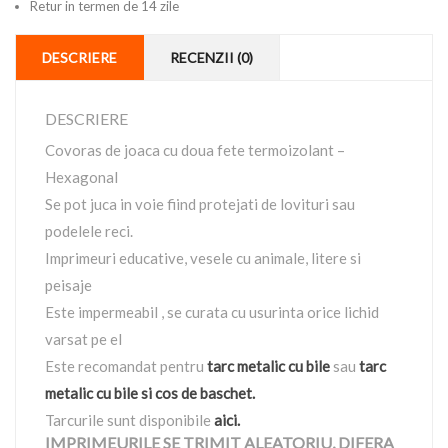
Retur in termen de 14 zile
DESCRIERE
RECENZII (0)
DESCRIERE
Covoras de joaca cu doua fete termoizolant –
Hexagonal
Se pot juca in voie fiind protejati de lovituri sau
podelele reci.
Imprimeuri educative, vesele cu animale, litere si
peisaje
Este impermeabil , se curata cu usurinta orice lichid
varsat pe el
Este recomandat pentru
tarc metalic cu bile
sau
tarc
metalic cu bile si cos de baschet.
Tarcurile sunt disponibile
aici.
IMPRIMEURILE SE TRIMIT ALEATORIU, DIFERA