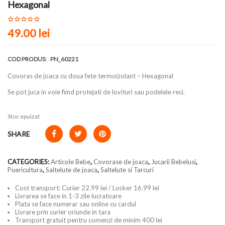
Hexagonal
49.00 lei
COD PRODUS:
PN_60221
Covoras de joaca cu doua fete termoizolant – Hexagonal
Se pot juca in voie fiind protejati de lovituri sau podelele reci.
Stoc epuizat
SHARE
CATEGORIES:
Articole Bebe
,
Covorase de joaca
,
Jucarii Bebelusi
,
Puericultura
,
Saltelute de joaca
,
Saltelute si Tarcuri
Cost transport: Curier 22.99 lei / Locker 16.99 lei
Livrarea se face in 1-3 zile lucratoare
Plata se face numerar sau online cu cardul
Livrare prin curier oriunde in tara
Transport gratuit pentru comenzi de minim 400 lei