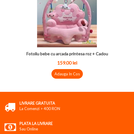
Fotoliu bebe cu arcada printesa roz + Cadou
159.00 lei
Adauga In Cos
LIVRARE GRATUITA
La Comenzi > 400 RON
PLATA LA LIVRARE
Sau Online