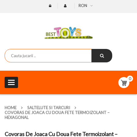
RON
0
Toggle
navigation
HOME
SALTELUTE SI TARCURI
COVORAS DE JOACA CU DOUA FETE TERMOIZOLANT –
HEXAGONAL
Covoras De Joaca Cu Doua Fete Termoizolant –