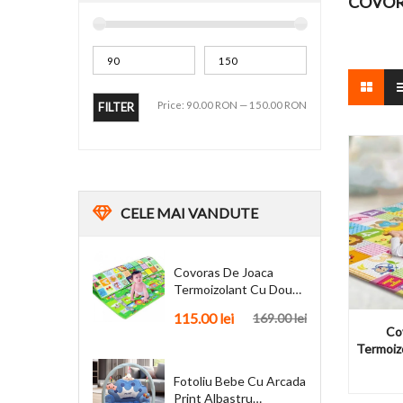
COVOR
Price:
90.00 RON
—
150.00 RON
FILTER
CELE
MAI VANDUTE
Covoras De Joaca
Termoizolant Cu Doua
Fete 180 X 200 Cm
115.00 lei
169.00 lei
Co
Termoiz
Fotoliu Bebe Cu Arcada
Print Albastru