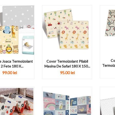
Co
 Joaca Termoizolant
Covor Termoizolant Pliabil
Termoiz
 2 Fete 180 X...
Masina De Safari 180 X 150...
99.00 lei
95.00 lei