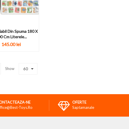
iabil Din Spuma 180 X
0 Cm Literele...
145.00 lei
Show
60
ONTACTEAZA-NE
OFERTE
ffice@best-Toys.ro
Saptamanale