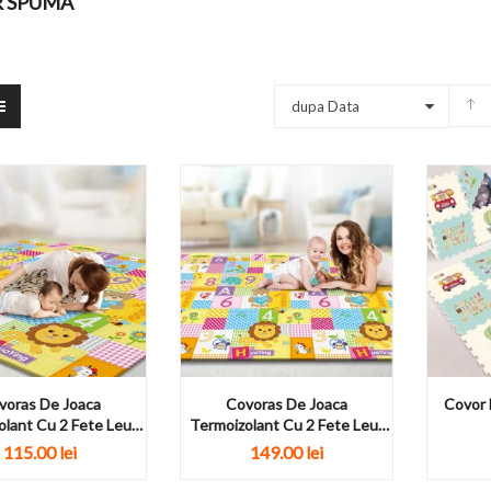
 SPUMA
dupa Data
voras De Joaca
Covoras De Joaca
Covor 
olant Cu 2 Fete Leut
Termoizolant Cu 2 Fete Leut
180...
200...
115.00 lei
149.00 lei