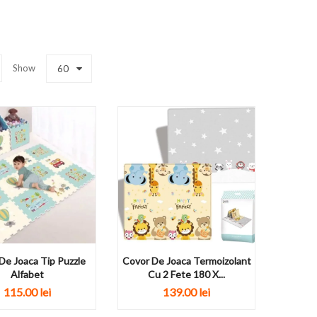
Show
60
De Joaca Tip Puzzle
Covor De Joaca Termoizolant
Alfabet
Cu 2 Fete 180 X...
115.00 lei
139.00 lei