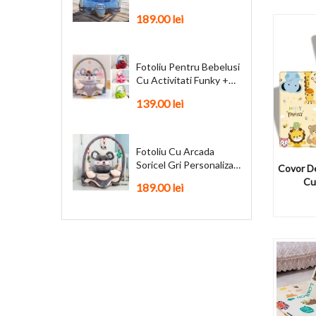
Personalizat + Cadou
189.00 lei
Fotoliu Pentru Bebelusi
Cu Activitati Funky +
Cadou
139.00 lei
Fotoliu Cu Arcada
Soricel Gri Personalizat
Covor De
+ Cadou
Cu
189.00 lei