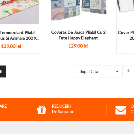
Covoras De Joaca Pliabil Cu 2
ermoizolant Pliabil
Covor Pl
Fete Happy Elephant
s Si Animale 200 X...
20
129.00 lei
129.00 lei
dupa Data
RARE
REDUCERI
C
De Sarbatori
O