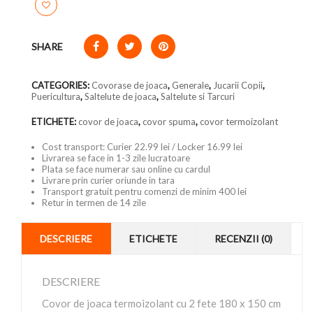
SHARE
CATEGORIES:
Covorase de joaca
,
Generale
,
Jucarii Copii
,
Puericultura
,
Saltelute de joaca
,
Saltelute si Tarcuri
ETICHETE:
covor de joaca
,
covor spuma
,
covor termoizolant
Cost transport: Curier 22.99 lei / Locker 16.99 lei
Livrarea se face in 1-3 zile lucratoare
Plata se face numerar sau online cu cardul
Livrare prin curier oriunde in tara
Transport gratuit pentru comenzi de minim 400 lei
Retur in termen de 14 zile
DESCRIERE
ETICHETE
RECENZII (0)
DESCRIERE
Covor de joaca termoizolant cu 2 fete 180 x 150 cm