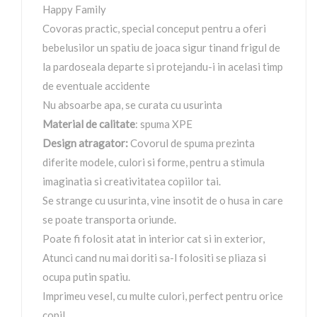
Happy Family
Covoras practic, special conceput pentru a oferi
bebelusilor un spatiu de joaca sigur tinand frigul de
la pardoseala departe si protejandu-i in acelasi timp
de eventuale accidente
Nu absoarbe apa, se curata cu usurinta
Material de calitate
: spuma XPE
Design atragator:
Covorul de spuma prezinta
diferite modele, culori si forme, pentru a stimula
imaginatia si creativitatea copiilor tai.
Se strange cu usurinta, vine insotit de o husa in care
se poate transporta oriunde.
Poate fi folosit atat in interior cat si in exterior,
Atunci cand nu mai doriti sa-l folositi se pliaza si
ocupa putin spatiu.
Imprimeu vesel, cu multe culori, perfect pentru orice
copil.