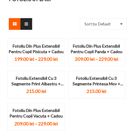
Sort by Default
Fotoliu Din Plus Extensibil
Fotoliu Din Plus Extensibil
Pentru Copii Pisicuta + Cadou
Pentru Copii Panda + Cadou
199.00
lei
–
229.00
lei
209.00
lei
–
229.00
lei
Fotoliu Extensibil Cu 3
Fotoliu Extensibil Cu 3
Segmente Print Albastru +
Segmente Printesa Mov +
Cadou
Cadou
215.00
lei
215.00
lei
Fotoliu Din Plus Extensibil
Pentru Copii Vacuta + Cadou
209.00
lei
–
229.00
lei