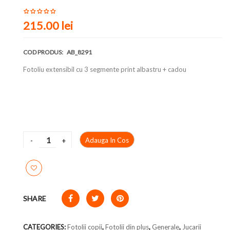
215.00 lei
COD PRODUS:
AB_8291
Fotoliu extensibil cu 3 segmente print albastru + cadou
Adauga In Cos
SHARE
CATEGORIES:
Fotolii copii
,
Fotolii din plus
,
Generale
,
Jucarii