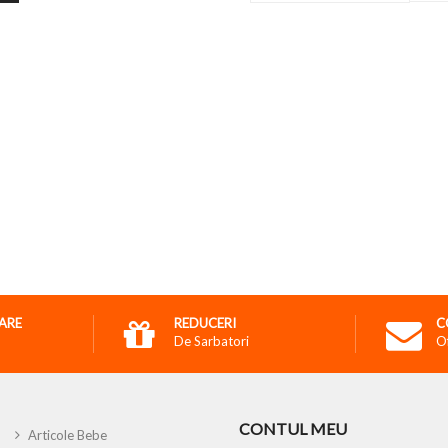
RARE
REDUCERI
C
De Sarbatori
O
CONTUL MEU
Articole Bebe