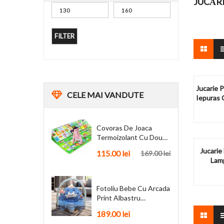
JUCĂRI
FILTER
Jucarie P
CELE
MAI VANDUTE
Iepuras 
Covoras De Joaca
Termoizolant Cu Doua
Fete 180 X 200 Cm
Jucarie
115.00
lei
169.00
lei
Lamp
Fotoliu Bebe Cu Arcada
Print Albastru
Personalizat + Cadou
189.00
lei