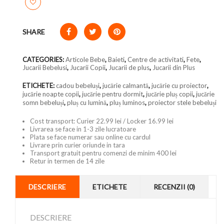
SHARE
CATEGORIES:
Articole Bebe
,
Baieti
,
Centre de activitati
,
Fete
,
Jucarii Bebelusi
,
Jucarii Copii
,
Jucarii de plus
,
Jucarii din Plus
ETICHETE:
cadou bebeluși
,
jucărie calmantă
,
jucărie cu proiector
,
jucărie noapte copii
,
jucărie pentru dormit
,
jucărie pluș copii
,
jucărie
somn bebeluși
,
pluș cu lumină
,
pluș luminos
,
proiector stele bebeluși
Cost transport: Curier 22.99 lei / Locker 16.99 lei
Livrarea se face in 1-3 zile lucratoare
Plata se face numerar sau online cu cardul
Livrare prin curier oriunde in tara
Transport gratuit pentru comenzi de minim 400 lei
Retur in termen de 14 zile
DESCRIERE
ETICHETE
RECENZII (0)
DESCRIERE