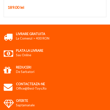
189.00 lei
LIVRARE GRATUITA
La Comenzi > 400 RON
PLATA LA LIVRARE
Sau Online
REDUCERI
De Sarbatori
CONTACTEAZA-NE
Office@best-Toys.ro
OFERTE
Saptamanale