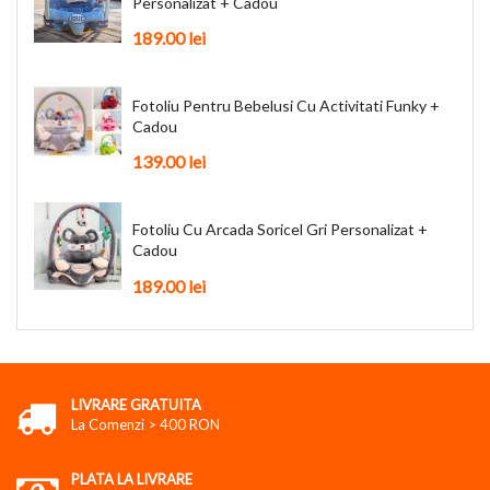
Personalizat + Cadou
189.00
lei
Fotoliu Pentru Bebelusi Cu Activitati Funky +
Cadou
139.00
lei
Fotoliu Cu Arcada Soricel Gri Personalizat +
Cadou
189.00
lei
LIVRARE GRATUITA
La Comenzi > 400 RON
PLATA LA LIVRARE