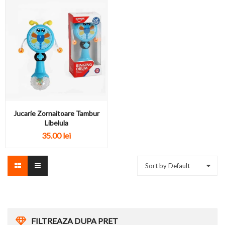
Jucarie Zornaitoare Tambur
Libelula
35.00
lei
Sort by Default
FILTREAZA DUPA PRET