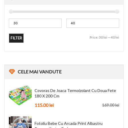
Price:
30 lei
—
40 lei
FILTER
CELE
MAI VANDUTE
Covoras De Joaca Termoizolant Cu Doua Fete
180 X 200 Cm
115.00
lei
169.00
lei
Fotoliu Bebe Cu Arcada Print Albastru