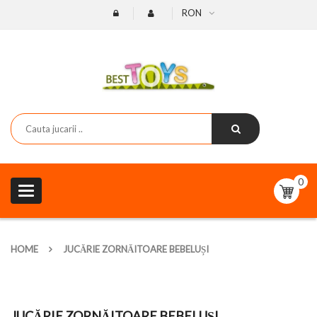
RON
0
Toggle
navigation
HOME
JUCĂRIE ZORNĂITOARE BEBELUȘI
JUCĂRIE ZORNĂITOARE BEBELUȘI