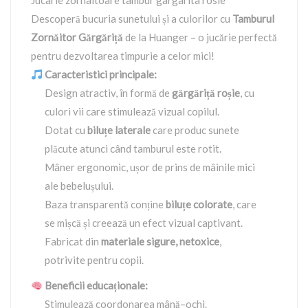
Jucarie zornaitoare tambur gargarita rosie
Descoperă bucuria sunetului și a culorilor cu
Tamburul
Zornăitor Gărgăriță
de la Huanger – o jucărie perfectă
pentru dezvoltarea timpurie a celor mici!
Caracteristici principale:
Design atractiv, în formă de
gărgăriță roșie
, cu
culori vii care stimulează vizual copilul.
Dotat cu
biluțe laterale
care produc sunete
plăcute atunci când tamburul este rotit.
Mâner ergonomic, ușor de prins de mâinile mici
ale bebelușului.
Baza transparentă conține
biluțe colorate
, care
se mișcă și creează un efect vizual captivant.
Fabricat din
materiale sigure, netoxice
,
potrivite pentru copii.
Beneficii educaționale:
Stimulează coordonarea mână–ochi.