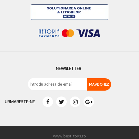
NEWSLETTER
URMARESTE-NE
www.best-toys.ro