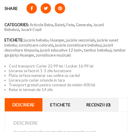
SHARE
CATEGORIES:
Articole Bebe
,
Baieti
,
Fete
,
Generale
,
Jucarii
Bebelusi
,
Jucarii Copii
ETICHETE:
jucărie bebeluș Huanger
,
jucărie senzorială
,
jucărie sunet
bebeluș zornăitoare colorată
,
jucărie zornăitoare bebeluși
,
jucării
dezvoltare timpurie
,
jucării educative 12 luni+
,
tambur bebeluși
,
tambur
gărgăriță Huanger
,
zornăitoare muzicală
Cost transport: Curier 22.99 lei / Locker 16.99 lei
Livrarea se face in 1-3 zile lucratoare
Plata se face numerar sau online cu cardul
Livrare prin curier oriunde in tara
Transport gratuit pentru comenzi de minim 400 lei
Retur in termen de 14 zile
DESCRIERE
ETICHETE
RECENZII (0)
DESCRIERE