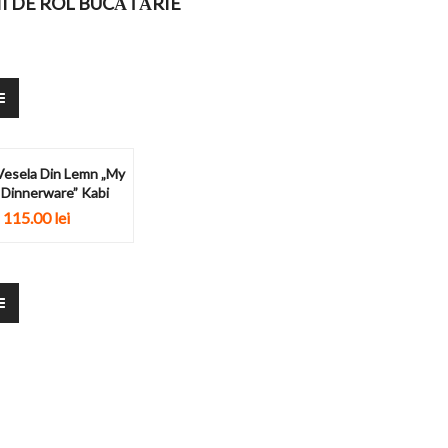
I DE ROL BUCĂTĂRIE
Vesela Din Lemn „My
e Dinnerware” Kabi
115.00
lei