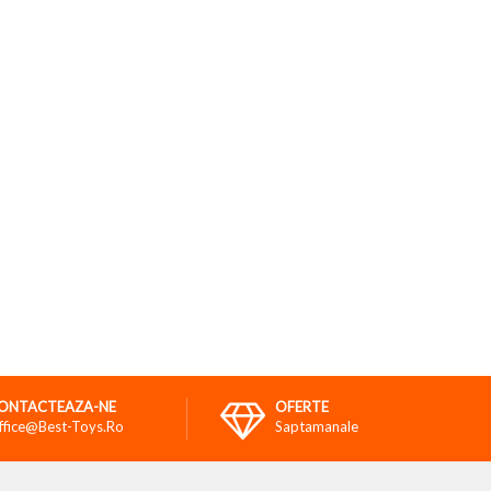
ONTACTEAZA-NE
OFERTE
ffice@best-Toys.ro
Saptamanale