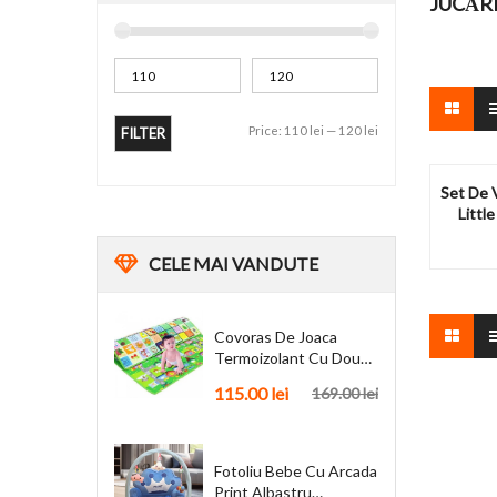
JUCĂRI
Price:
110 lei
—
120 lei
FILTER
Set De 
Littl
CELE
MAI VANDUTE
Covoras De Joaca
Termoizolant Cu Doua
Fete 180 X 200 Cm
115.00
lei
169.00
lei
Fotoliu Bebe Cu Arcada
Print Albastru