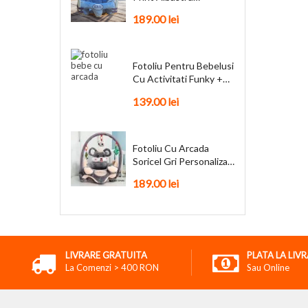
Personalizat + Cadou
189.00
lei
Fotoliu Pentru Bebelusi
Cu Activitati Funky +
Cadou
139.00
lei
Fotoliu Cu Arcada
Soricel Gri Personalizat
+ Cadou
189.00
lei
LIVRARE GRATUITA
PLATA LA LIV
La Comenzi > 400 RON
Sau Online