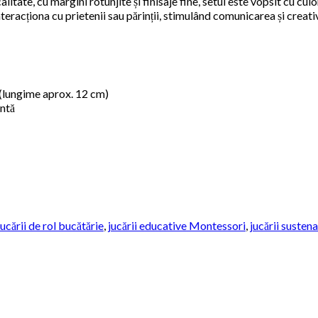
litate, cu margini rotunjite și finisaje fine, setul este vopsit cu cul
eracționa cu prietenii sau părinții, stimulând comunicarea și creati
n (lungime aprox. 12 cm)
entă
jucării de rol bucătărie
,
jucării educative Montessori
,
jucării susten