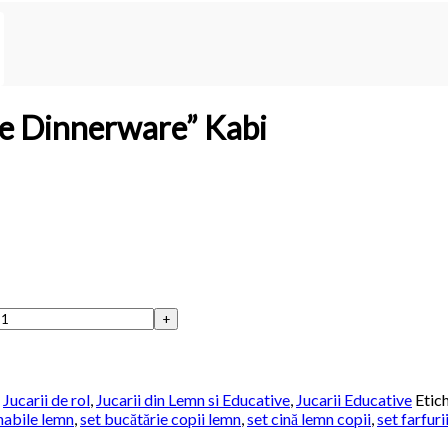
le Dinnerware” Kabi
,
Jucarii de rol
,
Jucarii din Lemn si Educative
,
Jucarii Educative
Etic
enabile lemn
,
set bucătărie copii lemn
,
set cină lemn copii
,
set farfuri