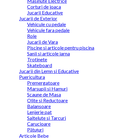
Masinute Electrice
Corturi de joaca
Jucarii Educative
Jucarii de Exterior
Vehicule cu pedale
Vehicule fara pedale
Role
Jucarii de Vara
Piscine si articole pentru piscina
Sanii si articole iarna
Trotinete
Skateboard
Jucarii din Lemn si Educative
Puericultura
Premergatoare
Marsupii si Hamuri
Scaune de Masa
Olite si Reductoare
Balansoare
Lenjerie pat
Saltelute si Tarcuri
Carucioare
Pătuțuri
Articole Bebe