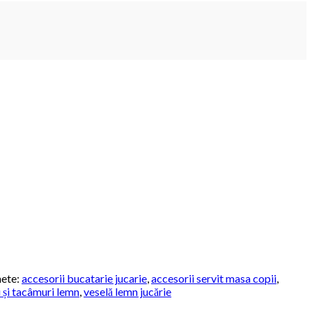
hete:
accesorii bucatarie jucarie
,
accesorii servit masa copii
,
i și tacâmuri lemn
,
veselă lemn jucărie