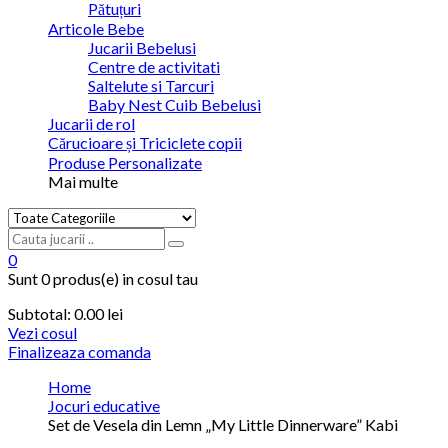
Pătuțuri
Articole Bebe
Jucarii Bebelusi
Centre de activitati
Saltelute si Tarcuri
Baby Nest Cuib Bebelusi
Jucarii de rol
Cărucioare și Triciclete copii
Produse Personalizate
Mai multe
0
Sunt
0 produs(e)
in cosul tau
Subtotal:
0.00 lei
Vezi cosul
Finalizeaza comanda
Home
Jocuri educative
Set de Vesela din Lemn „My Little Dinnerware” Kabi