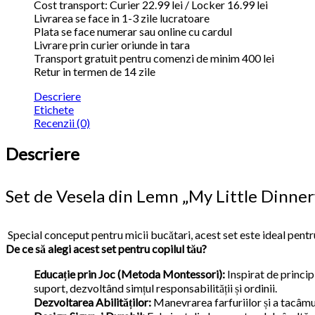
Cost transport: Curier 22.99 lei / Locker 16.99 lei
Livrarea se face in 1-3 zile lucratoare
Plata se face numerar sau online cu cardul
Livrare prin curier oriunde in tara
Transport gratuit pentru comenzi de minim 400 lei
Retur in termen de 14 zile
Descriere
Etichete
Recenzii (0)
Descriere
Set de Vesela din Lemn „My Little Dinne
Special conceput pentru micii bucătari, acest set este ideal pentru 
De ce să alegi acest set pentru copilul tău?
Educație prin Joc (Metoda Montessori):
Inspirat de princip
suport, dezvoltând simțul responsabilității și ordinii.
Dezvoltarea Abilităților:
Manevrarea farfuriilor și a tacâmu