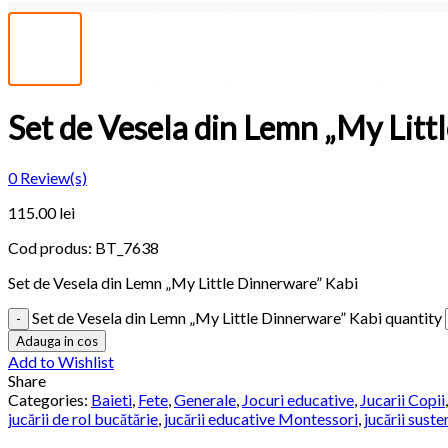
Set de Vesela din Lemn „My Litt
0
Review(s)
115.00 lei
Cod produs:
BT_7638
Set de Vesela din Lemn „My Little Dinnerware” Kabi
Set de Vesela din Lemn „My Little Dinnerware” Kabi quantity
Adauga in cos
Add to Wishlist
Share
Categories:
Baieti
,
Fete
,
Generale
,
Jocuri educative
,
Jucarii Copii
jucării de rol bucătărie
,
jucării educative Montessori
,
jucării sust