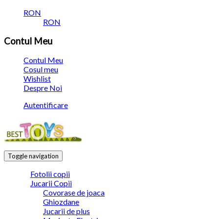
RON
RON
Contul Meu
Contul Meu
Cosul meu
Wishlist
Despre Noi
Autentificare
Toggle navigation
Fotolii copii
Jucarii Copii
Covorase de joaca
Ghiozdane
Jucarii de plus