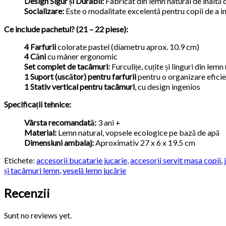
Design Sigur și Durabil:
Fabricat din lemn natural de înaltă ca
Socializare:
Este o modalitate excelentă pentru copii de a int
Ce include pachetul? (21 – 22 piese):
4 Farfurii
colorate pastel (diametru aprox. 10.9 cm)
4 Căni
cu mâner ergonomic
Set complet de tacâmuri:
Furculițe, cuțite și linguri din lem
1 Suport (uscător) pentru farfurii
pentru o organizare efici
1 Stativ vertical pentru tacâmuri
, cu design ingenios
Specificații tehnice:
Vârsta recomandată:
3 ani +
Material:
Lemn natural, vopsele ecologice pe bază de apă
Dimensiuni ambalaj:
Aproximativ 27 x 6 x 19.5 cm
Etichete:
accesorii bucatarie jucarie
,
accesorii servit masa copii
,
și tacâmuri lemn
,
veselă lemn jucărie
Recenzii
Sunt no reviews yet.