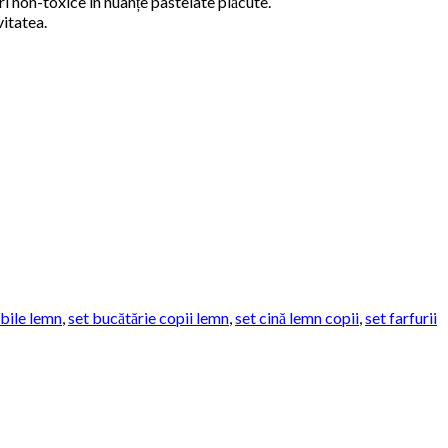
ori non-toxice în nuanțe pastelate plăcute.
vitatea.
abile lemn
,
set bucătărie copii lemn
,
set cină lemn copii
,
set farfurii