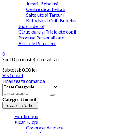
Jucarii Bebelusi
Centre de activitati
Saltelute si Tarcuri
Baby Nest Cuib Bebelusi
Jucarii de rol
Cărucioare și Triciclete copii
Produse Personalizate
Articole Petrecere
0
Sunt
0 produs(e)
in cosul tau
Subtotal:
0.00 lei
Vezi cosul
Finalizeaza comanda
Categorii Jucarii
Toggle navigation
Fotolii copii
Jucarii Copii
Covorase de joaca