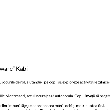
rware” Kabi
jocurile de rol, ajutându-i pe copii să exploreze activitățile zilnice
iile Montessori, setul încurajează autonomia. Copiii învață să pregă
rilor îmbunătățește coordonarea mână-ochi și motricitatea fină.