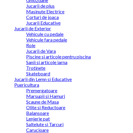
Ghiozdane
Jucarii de plus
Masinute Electrice
Corturi de joaca
Jucarii Educative
Jucarii de Exterior
Vehicule cu pedale
Vehicule fara pedale
Role
Jucarii de Vara
Piscine si articole pentru piscina
Sanii si articole iarna
Trotinete
Skateboard
Jucarii din Lemn si Educative
Puericultura
Premergatoare
Marsupii si Hamuri
Scaune de Masa
Olite si Reductoare
Balansoare
Lenjerie pat
Saltelute si Tarcuri
Carucioare