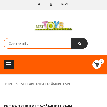
RON
0
Toggle
navigation
HOME
SET FARFURII ȘI TACÂMURI LEMN
SET FARFURII ȘI TACÂMURI LEMN