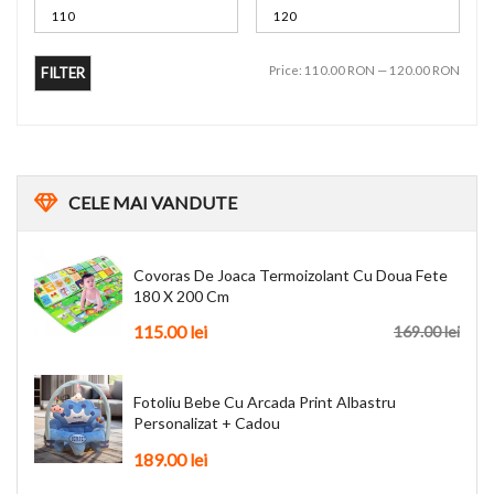
Price:
110.00 RON
—
120.00 RON
FILTER
CELE
MAI VANDUTE
Covoras De Joaca Termoizolant Cu Doua Fete
180 X 200 Cm
115.00 lei
169.00 lei
Fotoliu Bebe Cu Arcada Print Albastru
Personalizat + Cadou
189.00 lei