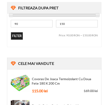
FILTREAZA DUPA PRET
Price:
90.00 RON
—
150.00 RON
FILTER
CELE
MAI VANDUTE
Covoras De Joaca Termoizolant Cu Doua
Fete 180 X 200 Cm
115.00 lei
169.00 lei