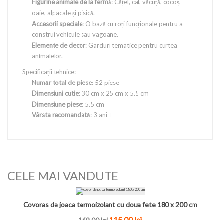
Figurine animale de la fermă
: Cățel, cal, văcuță, cocoș,
oaie, alpacale și pisică.
Accesorii speciale
: O bază cu roți funcționale pentru a
construi vehicule sau vagoane.
Elemente de decor
: Garduri tematice pentru curtea
animalelor.
Specificații tehnice:
Număr total de piese
: 52 piese
Dimensiuni cutie
: 30 cm x 25 cm x 5.5 cm
Dimensiune piese
: 5.5 cm
Vârsta recomandată
: 3 ani +
CELE MAI VANDUTE
Covoras de joaca termoizolant cu doua fete 180 x 200 cm
115.00 lei
169.00 lei