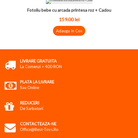
Fotoliu bebe cu arcada printesa roz + Cadou
159.00 lei
Adauga In Cos
LIVRARE GRATUITA
La Comenzi > 400 RON
PLATA LA LIVRARE
Sau Online
REDUCERI
De Sarbatori
CONTACTEAZA-NE
Office@best-Toys.ro