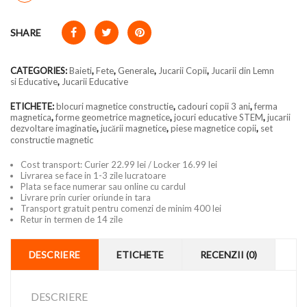
SHARE
CATEGORIES:
Baieti
,
Fete
,
Generale
,
Jucarii Copii
,
Jucarii din Lemn
si Educative
,
Jucarii Educative
ETICHETE:
blocuri magnetice constructie
,
cadouri copii 3 ani
,
ferma
magnetica
,
forme geometrice magnetice
,
jocuri educative STEM
,
jucarii
dezvoltare imaginatie
,
jucării magnetice
,
piese magnetice copii
,
set
constructie magnetic
Cost transport: Curier 22.99 lei / Locker 16.99 lei
Livrarea se face in 1-3 zile lucratoare
Plata se face numerar sau online cu cardul
Livrare prin curier oriunde in tara
Transport gratuit pentru comenzi de minim 400 lei
Retur in termen de 14 zile
DESCRIERE
ETICHETE
RECENZII (0)
DESCRIERE