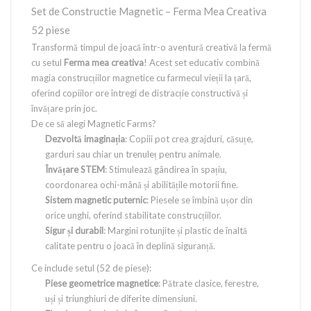
Set de Constructie Magnetic – Ferma Mea Creativa
52 piese
Transformă timpul de joacă într-o aventură creativă la fermă
cu setul
Ferma mea creativa
! Acest set educativ combină
magia construcțiilor magnetice cu farmecul vieții la țară,
oferind copiilor ore întregi de distracție constructivă și
învățare prin joc.
De ce să alegi Magnetic Farms?
Dezvoltă imaginația
: Copiii pot crea grajduri, căsuțe,
garduri sau chiar un trenuleț pentru animale.
Învățare STEM
: Stimulează gândirea în spațiu,
coordonarea ochi-mână și abilitățile motorii fine.
Sistem magnetic puternic
: Piesele se îmbină ușor din
orice unghi, oferind stabilitate construcțiilor.
Sigur și durabil
: Margini rotunjite și plastic de înaltă
calitate pentru o joacă în deplină siguranță.
Ce include setul (52 de piese):
Piese geometrice magnetice
: Pătrate clasice, ferestre,
uși și triunghiuri de diferite dimensiuni.