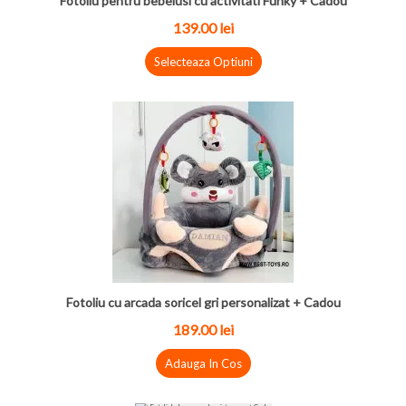
Fotoliu pentru bebelusi cu activitati Funky + Cadou
139.00 lei
Selecteaza Optiuni
Fotoliu cu arcada soricel gri personalizat + Cadou
189.00 lei
Adauga In Cos