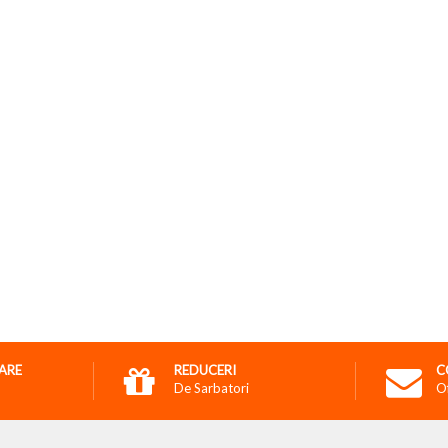
RARE
REDUCERI
C
De Sarbatori
O