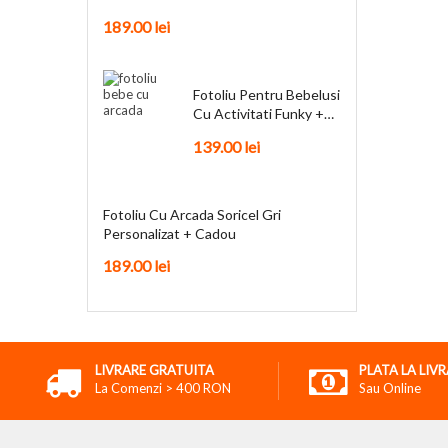
189.00
lei
Fotoliu Pentru Bebelusi
Cu Activitati Funky +
Cadou
139.00
lei
Fotoliu Cu Arcada Soricel Gri
Personalizat + Cadou
189.00
lei
LIVRARE GRATUITA
PLATA LA LIV
La Comenzi > 400 RON
Sau Online