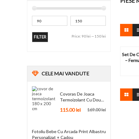
PIESE 
Price:
90 lei
—
150 lei
FILTER
Set De C
– Ferma
CELE
MAI VANDUTE
Covoras De Joaca
Termoizolant Cu Doua
Fete 180 X 200 Cm
115.00
lei
169.00
lei
Fotoliu Bebe Cu Arcada Print Albastru
Personalizat + Cadou