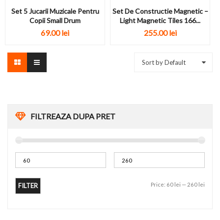
Set 5 Jucarii Muzicale Pentru
Set De Constructie Magnetic –
Copii Small Drum
Light Magnetic Tiles 166...
69.00
lei
255.00
lei
Sort by Default
FILTREAZA DUPA PRET
Price:
60 lei
—
260 lei
FILTER