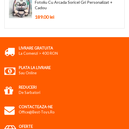
Fotoliu Cu Arcada Soricel Gri Personalizat +
Cadou
189.00
lei
LIVRARE GRATUITA
La Comenzi > 400 RON
PLATA LA LIVRARE
Sau Online
REDUCERI
De Sarbatori
CONTACTEAZA-NE
Office@best-Toys.ro
OFERTE