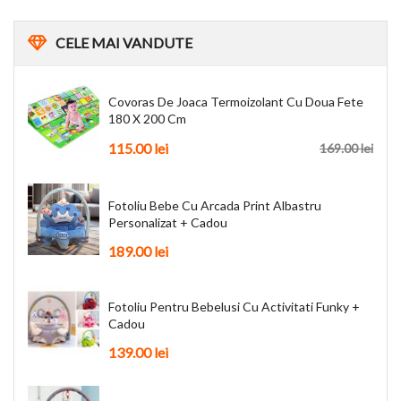
CELE
MAI VANDUTE
Covoras De Joaca Termoizolant Cu Doua Fete
180 X 200 Cm
115.00
lei
169.00
lei
Fotoliu Bebe Cu Arcada Print Albastru
Personalizat + Cadou
189.00
lei
Fotoliu Pentru Bebelusi Cu Activitati Funky +
Cadou
139.00
lei