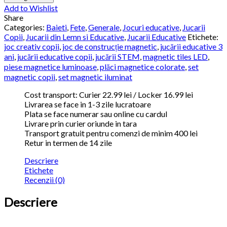
Add to Wishlist
Share
Categories:
Baieti
,
Fete
,
Generale
,
Jocuri educative
,
Jucarii
Copii
,
Jucarii din Lemn si Educative
,
Jucarii Educative
Etichete:
joc creativ copii
,
joc de construcție magnetic
,
jucării educative 3
ani
,
jucării educative copii
,
jucării STEM
,
magnetic tiles LED
,
piese magnetice luminoase
,
plăci magnetice colorate
,
set
magnetic copii
,
set magnetic iluminat
Cost transport: Curier 22.99 lei / Locker 16.99 lei
Livrarea se face in 1-3 zile lucratoare
Plata se face numerar sau online cu cardul
Livrare prin curier oriunde in tara
Transport gratuit pentru comenzi de minim 400 lei
Retur in termen de 14 zile
Descriere
Etichete
Recenzii (0)
Descriere