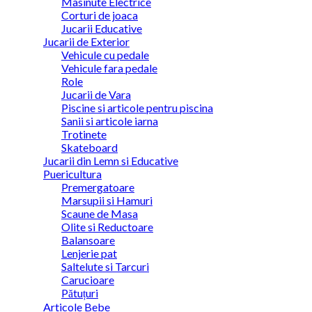
Masinute Electrice
Corturi de joaca
Jucarii Educative
Jucarii de Exterior
Vehicule cu pedale
Vehicule fara pedale
Role
Jucarii de Vara
Piscine si articole pentru piscina
Sanii si articole iarna
Trotinete
Skateboard
Jucarii din Lemn si Educative
Puericultura
Premergatoare
Marsupii si Hamuri
Scaune de Masa
Olite si Reductoare
Balansoare
Lenjerie pat
Saltelute si Tarcuri
Carucioare
Pătuțuri
Articole Bebe