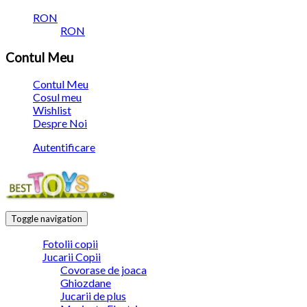
RON
RON
Contul Meu
Contul Meu
Cosul meu
Wishlist
Despre Noi
Autentificare
Toggle navigation
Fotolii copii
Jucarii Copii
Covorase de joaca
Ghiozdane
Jucarii de plus