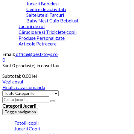
Jucarii Bebelusi
Centre de activitati
Saltelute si Tarcuri
Baby Nest Cuib Bebelusi
Jucarii de rol
Cărucioare și Triciclete copii
Produse Personalizate
Articole Petrecere
Email:
office@best-toys.ro
0
Sunt
0 produs(e)
in cosul tau
Subtotal:
0.00 lei
Vezi cosul
Finalizeaza comanda
Categorii Jucarii
Toggle navigation
Fotolii copii
Jucarii Copii