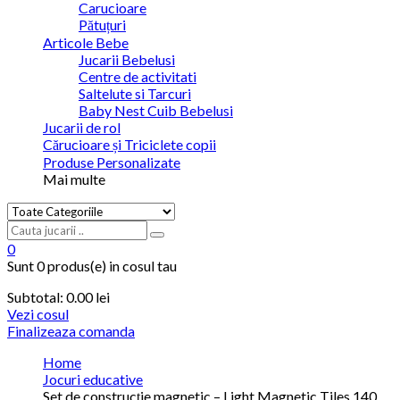
Carucioare
Pătuțuri
Articole Bebe
Jucarii Bebelusi
Centre de activitati
Saltelute si Tarcuri
Baby Nest Cuib Bebelusi
Jucarii de rol
Cărucioare și Triciclete copii
Produse Personalizate
Mai multe
0
Sunt
0 produs(e)
in cosul tau
Subtotal:
0.00 lei
Vezi cosul
Finalizeaza comanda
Home
Jocuri educative
Set de construcție magnetic – Light Magnetic Tiles 140