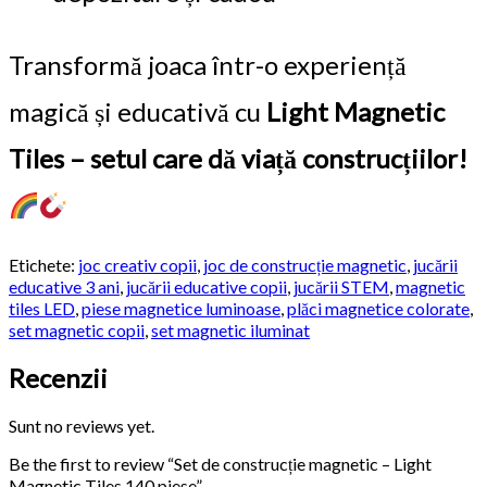
Transformă joaca într-o experiență
magică și educativă cu
Light Magnetic
Tiles – setul care dă viață construcțiilor!
Etichete:
joc creativ copii
,
joc de construcție magnetic
,
jucării
educative 3 ani
,
jucării educative copii
,
jucării STEM
,
magnetic
tiles LED
,
piese magnetice luminoase
,
plăci magnetice colorate
,
set magnetic copii
,
set magnetic iluminat
Recenzii
Sunt no reviews yet.
Be the first to review “Set de construcție magnetic – Light
Magnetic Tiles 140 piese”