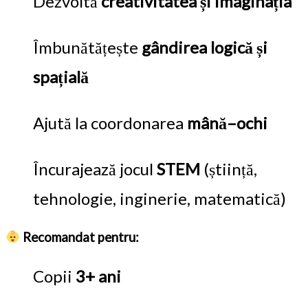
Dezvoltă
creativitatea și imaginația
Îmbunătățește
gândirea logică și
spațială
Ajută la coordonarea
mână–ochi
Încurajează jocul
STEM
(știință,
tehnologie, inginerie, matematică)
Recomandat pentru:
Copii
3+ ani