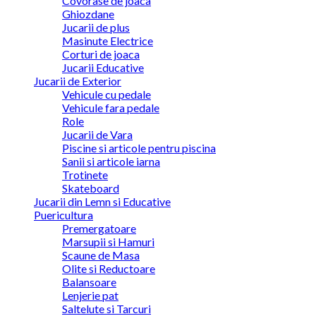
Covorase de joaca
Ghiozdane
Jucarii de plus
Masinute Electrice
Corturi de joaca
Jucarii Educative
Jucarii de Exterior
Vehicule cu pedale
Vehicule fara pedale
Role
Jucarii de Vara
Piscine si articole pentru piscina
Sanii si articole iarna
Trotinete
Skateboard
Jucarii din Lemn si Educative
Puericultura
Premergatoare
Marsupii si Hamuri
Scaune de Masa
Olite si Reductoare
Balansoare
Lenjerie pat
Saltelute si Tarcuri