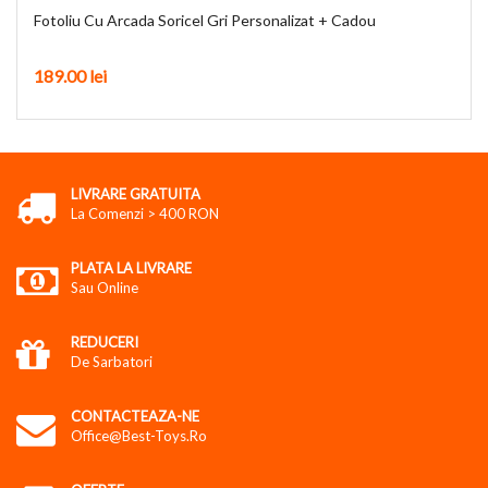
Fotoliu Cu Arcada Soricel Gri Personalizat + Cadou
189.00
lei
LIVRARE GRATUITA
La Comenzi > 400 RON
PLATA LA LIVRARE
Sau Online
REDUCERI
De Sarbatori
CONTACTEAZA-NE
Office@best-Toys.ro