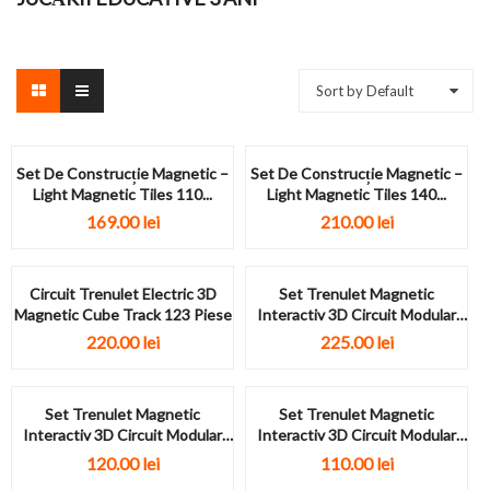
Sort by Default
Set De Construcție Magnetic –
Set De Construcție Magnetic –
Light Magnetic Tiles 110...
Light Magnetic Tiles 140...
169.00
lei
210.00
lei
Circuit Trenulet Electric 3D
Set Trenulet Magnetic
Magnetic Cube Track 123 Piese
Interactiv 3D Circuit Modular
Anti-Gravitatie 98...
220.00
lei
225.00
lei
Set Trenulet Magnetic
Set Trenulet Magnetic
Interactiv 3D Circuit Modular
Interactiv 3D Circuit Modular
Anti-Gravitatie 18...
Anti-Gravitatie 23...
120.00
lei
110.00
lei