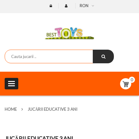
RON
0
Toggle
navigation
HOME
JUCĂRII EDUCATIVE 3 ANI
JUCĂRII EDUCATIVE 3 ANI