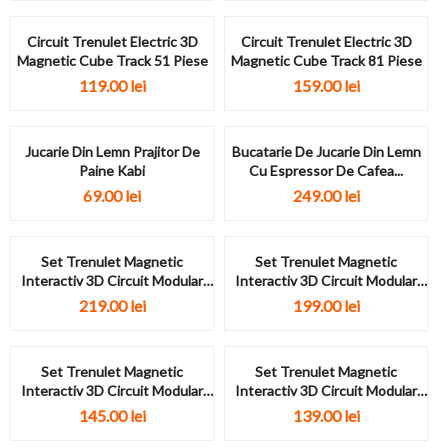
Circuit Trenulet Electric 3D
Circuit Trenulet Electric 3D
Magnetic Cube Track 51 Piese
Magnetic Cube Track 81 Piese
119.00
lei
159.00
lei
Jucarie Din Lemn Prajitor De
Bucatarie De Jucarie Din Lemn
Paine Kabi
Cu Espressor De Cafea...
69.00
lei
249.00
lei
Set Trenulet Magnetic
Set Trenulet Magnetic
Interactiv 3D Circuit Modular
Interactiv 3D Circuit Modular
Anti-Gravitatie 68...
Anti-Gravitatie 38...
219.00
lei
199.00
lei
Set Trenulet Magnetic
Set Trenulet Magnetic
Interactiv 3D Circuit Modular
Interactiv 3D Circuit Modular
Anti-Gravitatie 35...
Anti-Gravitatie 31...
145.00
lei
139.00
lei