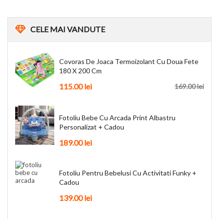
CELE
MAI VANDUTE
Covoras De Joaca Termoizolant Cu Doua Fete
180 X 200 Cm
115.00
lei
169.00
lei
Fotoliu Bebe Cu Arcada Print Albastru
Personalizat + Cadou
189.00
lei
Fotoliu Pentru Bebelusi Cu Activitati Funky +
Cadou
139.00
lei