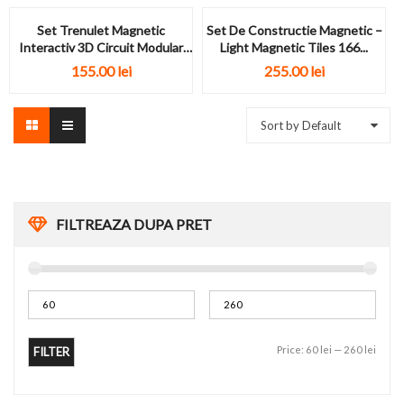
Set Trenulet Magnetic
Set De Constructie Magnetic –
Interactiv 3D Circuit Modular
Light Magnetic Tiles 166...
Anti-Gravitatie 26...
155.00
lei
255.00
lei
Sort by Default
FILTREAZA DUPA PRET
Price:
60 lei
—
260 lei
FILTER