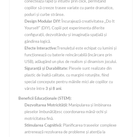
conectează rapid și intuitiv prin click, permițând
copiilor să creeze trasee variate cu pante dramatice,
poduri și curbe strânse.
Design Modular DIY:
Încurajează creativitatea „Do It
Yourself” (DIY). Copiii pot experimenta diferite
configurații, dezvoltându-și imaginația spațială și
gândirea logică.
Efecte Interactive:
Trenulețul este echipat cu lumini și
funcționează cu baterie reîncărcabilă (încărcare prin
USB), adăugând un plus de realism și dinamism jocului.
Siguranță și Durabilitate:
Piesele sunt realizate din
plastic de înaltă calitate, cu margini rotunjite, fiind
special concepute pentru mâinile mici ale copiilor cu
vârste între
3 și 8 ani
.
Beneficii Educaționale (STEM):
Dezvoltarea Motricității:
Manipularea și îmbinarea
pieselor îmbunătățesc coordonarea mână-ochi și
motricitatea fină.
Stimularea Cognitivă:
Planificarea traseelor complexe
antrenează rezolvarea de probleme și atenția la