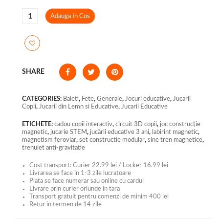
Adauga In Cos
SHARE
CATEGORIES:
Baieti
,
Fete
,
Generale
,
Jocuri educative
,
Jucarii
Copii
,
Jucarii din Lemn si Educative
,
Jucarii Educative
ETICHETE:
cadou copii interactiv
,
circuit 3D copii
,
joc construcție
magnetic
,
jucarie STEM
,
jucării educative 3 ani
,
labirint magnetic
,
magnetism feroviar
,
set constructie modular
,
sine tren magnetice
,
trenulet anti-gravitatie
Cost transport: Curier 22.99 lei / Locker 16.99 lei
Livrarea se face in 1-3 zile lucratoare
Plata se face numerar sau online cu cardul
Livrare prin curier oriunde in tara
Transport gratuit pentru comenzi de minim 400 lei
Retur in termen de 14 zile