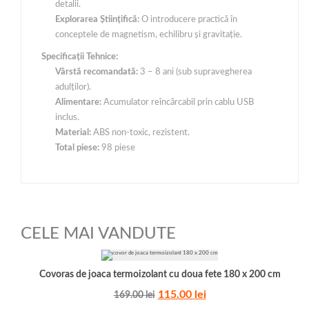
detalii.
Explorarea Științifică:
O introducere practică în
conceptele de magnetism, echilibru și gravitație.
Specificații Tehnice:
Vârstă recomandată:
3 – 8 ani (sub supravegherea
adulților).
Alimentare:
Acumulator reîncărcabil prin cablu USB
inclus.
Material:
ABS non-toxic, rezistent.
Total piese:
98 piese
CELE MAI VANDUTE
Covoras de joaca termoizolant cu doua fete 180 x 200 cm
115.00
lei
169.00
lei