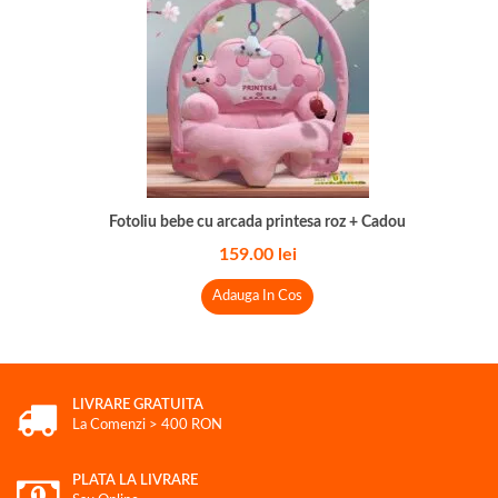
Fotoliu bebe cu arcada printesa roz + Cadou
159.00
lei
Adauga In Cos
LIVRARE GRATUITA
La Comenzi > 400 RON
PLATA LA LIVRARE