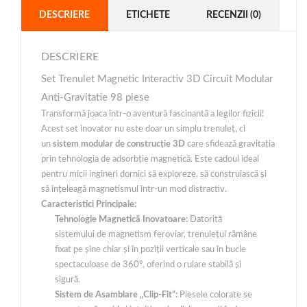
DESCRIERE
ETICHETE
RECENZII (0)
DESCRIERE
Set Trenulet Magnetic Interactiv 3D Circuit Modular
Anti-Gravitatie 98 piese
Transformă joaca într-o aventură fascinantă a legilor fizicii!
Acest set inovator nu este doar un simplu trenuleț, ci
un
sistem modular de construcție 3D
care sfidează gravitația
prin tehnologia de adsorbție magnetică. Este cadoul ideal
pentru micii ingineri dornici să exploreze, să construiască și
să înțeleagă magnetismul într-un mod distractiv.
Caracteristici Principale:
Tehnologie Magnetică Inovatoare:
Datorită
sistemului de magnetism feroviar, trenulețul rămâne
fixat pe șine chiar și în poziții verticale sau în bucle
spectaculoase de 360°, oferind o rulare stabilă și
sigură.
Sistem de Asamblare „Clip-Fit”:
Piesele colorate se