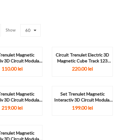
Show
60
Trenulet Magnetic
Circuit Trenulet Electric 3D
iv 3D Circuit Modular
Magnetic Cube Track 123
i-Gravitatie 23...
Piese
110.00
lei
220.00
lei
Trenulet Magnetic
Set Trenulet Magnetic
iv 3D Circuit Modular
Interactiv 3D Circuit Modular
i-Gravitatie 68...
Anti-Gravitatie 38...
219.00
lei
199.00
lei
Trenulet Magnetic
iv 3D Circuit Modular