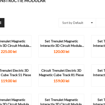
ONSTRUCTIE MODULAR
Sort by Default
renulet Magnetic
Set Trenulet Magnetic
Set 
iv 3D Circuit Modular
Interactiv 3D Circuit Modular
Interact
-Gravitatie 98...
Anti-Gravitatie 18...
Ant
225.00
lei
120.00
lei
Trenulet Electric 3D
Circuit Trenulet Electric 3D
Set 
 Cube Track 51 Piese
Magnetic Cube Track 81 Piese
Interact
Ant
119.00
lei
159.00
lei
renulet Magnetic
Set Trenulet Magnetic
Set 
iv 3D Circuit Modular
Interactiv 3D Circuit Modular
Interact