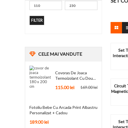
SET C
FILTER
Set T
CELE
MAI VANDUTE
Interact
Anti
Covoras De Joaca
Termoizolant Cu Doua
Fete 180 X 200 Cm
Circuit 
115.00
lei
169.00
lei
Magnetic
Fotoliu Bebe Cu Arcada Print Albastru
Personalizat + Cadou
189.00
lei
Set T
Interact