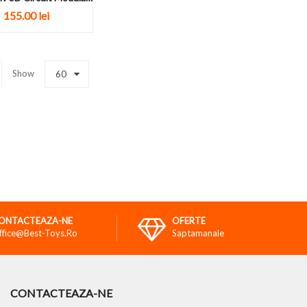
i-Gravitatie 26...
155.00
lei
Show
60
ONTACTEAZA-NE
OFERTE
ffice@best-Toys.ro
Saptamanale
CONTACTEAZA-NE