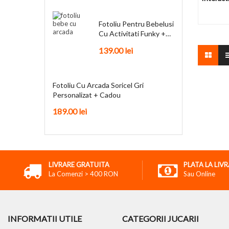
Anti
Fotoliu Pentru Bebelusi
Cu Activitati Funky +
Cadou
139.00
lei
Fotoliu Cu Arcada Soricel Gri
Personalizat + Cadou
189.00
lei
LIVRARE GRATUITA
PLATA LA LIV
La Comenzi > 400 RON
Sau Online
INFORMATII UTILE
CATEGORII JUCARII