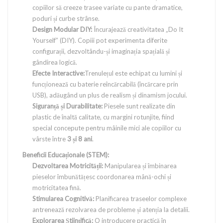
copiilor să creeze trasee variate cu pante dramatice,
poduri și curbe strânse.
Design Modular DIY:
Încurajează creativitatea „Do It
Yourself” (DIY). Copiii pot experimenta diferite
configurații, dezvoltându-și imaginația spațială și
gândirea logică.
Efecte Interactive:
Trenulețul este echipat cu lumini și
funcționează cu baterie reîncărcabilă (încărcare prin
USB), adăugând un plus de realism și dinamism jocului.
Siguranță și Durabilitate:
Piesele sunt realizate din
plastic de înaltă calitate, cu margini rotunjite, fiind
special concepute pentru mâinile mici ale copiilor cu
vârste între
3 și 8 ani
.
Beneficii Educaționale (STEM):
Dezvoltarea Motricității:
Manipularea și îmbinarea
pieselor îmbunătățesc coordonarea mână-ochi și
motricitatea fină.
Stimularea Cognitivă:
Planificarea traseelor complexe
antrenează rezolvarea de probleme și atenția la detalii.
Explorarea Științifică:
O introducere practică în