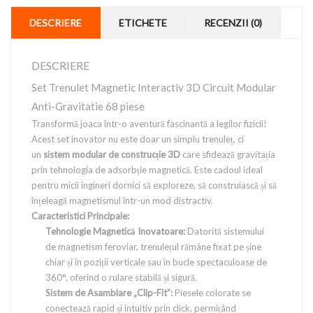
DESCRIERE
ETICHETE
RECENZII (0)
DESCRIERE
Set Trenulet Magnetic Interactiv 3D Circuit Modular
Anti-Gravitatie 68 piese
Transformă joaca într-o aventură fascinantă a legilor fizicii!
Acest set inovator nu este doar un simplu trenuleț, ci
un
sistem modular de construcție 3D
care sfidează gravitația
prin tehnologia de adsorbție magnetică. Este cadoul ideal
pentru micii ingineri dornici să exploreze, să construiască și să
înțeleagă magnetismul într-un mod distractiv.
Caracteristici Principale:
Tehnologie Magnetică Inovatoare:
Datorită sistemului
de magnetism feroviar, trenulețul rămâne fixat pe șine
chiar și în poziții verticale sau în bucle spectaculoase de
360°, oferind o rulare stabilă și sigură.
Sistem de Asamblare „Clip-Fit”:
Piesele colorate se
conectează rapid și intuitiv prin click, permițând