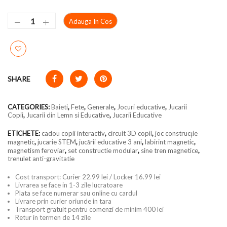
Adauga In Cos
SHARE
CATEGORIES:
Baieti
,
Fete
,
Generale
,
Jocuri educative
,
Jucarii
Copii
,
Jucarii din Lemn si Educative
,
Jucarii Educative
ETICHETE:
cadou copii interactiv
,
circuit 3D copii
,
joc construcție
magnetic
,
jucarie STEM
,
jucării educative 3 ani
,
labirint magnetic
,
magnetism feroviar
,
set constructie modular
,
sine tren magnetice
,
trenulet anti-gravitatie
Cost transport: Curier 22.99 lei / Locker 16.99 lei
Livrarea se face in 1-3 zile lucratoare
Plata se face numerar sau online cu cardul
Livrare prin curier oriunde in tara
Transport gratuit pentru comenzi de minim 400 lei
Retur in termen de 14 zile