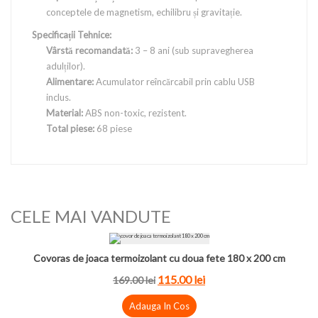
conceptele de magnetism, echilibru și gravitație.
Specificații Tehnice:
Vârstă recomandată:
3 – 8 ani (sub supravegherea
adulților).
Alimentare:
Acumulator reîncărcabil prin cablu USB
inclus.
Material:
ABS non-toxic, rezistent.
Total piese:
68 piese
CELE MAI VANDUTE
Covoras de joaca termoizolant cu doua fete 180 x 200 cm
115.00 lei
169.00 lei
Adauga In Cos