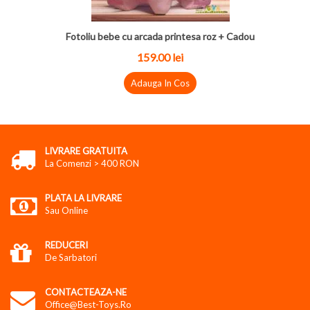
Fotoliu bebe cu arcada printesa roz + Cadou
159.00 lei
Adauga In Cos
LIVRARE GRATUITA
La Comenzi > 400 RON
PLATA LA LIVRARE
Sau Online
REDUCERI
De Sarbatori
CONTACTEAZA-NE
Office@best-Toys.ro