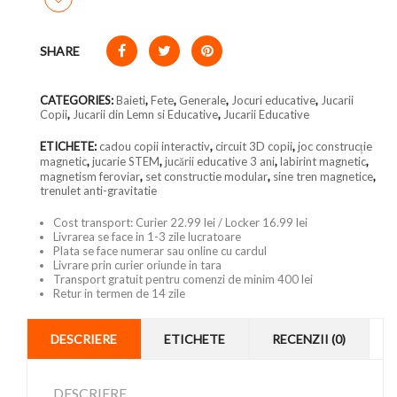
SHARE
CATEGORIES:
Baieti
,
Fete
,
Generale
,
Jocuri educative
,
Jucarii
Copii
,
Jucarii din Lemn si Educative
,
Jucarii Educative
ETICHETE:
cadou copii interactiv
,
circuit 3D copii
,
joc construcție
magnetic
,
jucarie STEM
,
jucării educative 3 ani
,
labirint magnetic
,
magnetism feroviar
,
set constructie modular
,
sine tren magnetice
,
trenulet anti-gravitatie
Cost transport: Curier 22.99 lei / Locker 16.99 lei
Livrarea se face in 1-3 zile lucratoare
Plata se face numerar sau online cu cardul
Livrare prin curier oriunde in tara
Transport gratuit pentru comenzi de minim 400 lei
Retur in termen de 14 zile
DESCRIERE
ETICHETE
RECENZII (0)
DESCRIERE