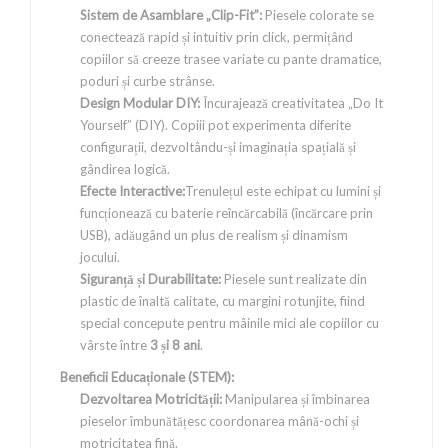
Sistem de Asamblare „Clip-Fit”:
Piesele colorate se
conectează rapid și intuitiv prin click, permițând
copiilor să creeze trasee variate cu pante dramatice,
poduri și curbe strânse.
Design Modular DIY:
Încurajează creativitatea „Do It
Yourself” (DIY). Copiii pot experimenta diferite
configurații, dezvoltându-și imaginația spațială și
gândirea logică.
Efecte Interactive:
Trenulețul este echipat cu lumini și
funcționează cu baterie reîncărcabilă (încărcare prin
USB), adăugând un plus de realism și dinamism
jocului.
Siguranță și Durabilitate:
Piesele sunt realizate din
plastic de înaltă calitate, cu margini rotunjite, fiind
special concepute pentru mâinile mici ale copiilor cu
vârste între
3 și 8 ani
.
Beneficii Educaționale (STEM):
Dezvoltarea Motricității:
Manipularea și îmbinarea
pieselor îmbunătățesc coordonarea mână-ochi și
motricitatea fină.