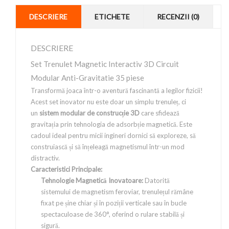
DESCRIERE
ETICHETE
RECENZII (0)
DESCRIERE
Set Trenulet Magnetic Interactiv 3D Circuit
Modular Anti-Gravitatie 35 piese
Transformă joaca într-o aventură fascinantă a legilor fizicii!
Acest set inovator nu este doar un simplu trenuleț, ci
un
sistem modular de construcție 3D
care sfidează
gravitația prin tehnologia de adsorbție magnetică. Este
cadoul ideal pentru micii ingineri dornici să exploreze, să
construiască și să înțeleagă magnetismul într-un mod
distractiv.
Caracteristici Principale:
Tehnologie Magnetică Inovatoare:
Datorită
sistemului de magnetism feroviar, trenulețul rămâne
fixat pe șine chiar și în poziții verticale sau în bucle
spectaculoase de 360°, oferind o rulare stabilă și
sigură.