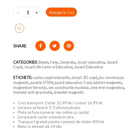
Adauga In Cos
SHARE
CATEGORIES:
Baieti
,
Fete
,
Generale
,
Jocuri educative
,
Jucarii
Copii
,
Jucarii din Lemn si Educative
,
Jucarii Educative
ETICHETE:
cadou copii interactiv
,
circuit 3D copii
,
joc construcție
magnetic
,
jucarie STEM
,
jucării educative 3 ani
,
labirint magnetic
,
magnetism feroviar
,
set constructie modular
,
sine tren magnetice
,
trenulet anti-gravitatie
,
trenulet magnetic
Cost transport: Curier 22.99 lei / Locker 16.99 lei
Livrarea se face in 1-3 zile lucratoare
Plata se face numerar sau online cu cardul
Livrare prin curier oriunde in tara
Transport gratuit pentru comenzi de minim 400 lei
Retur in termen de 14 zile