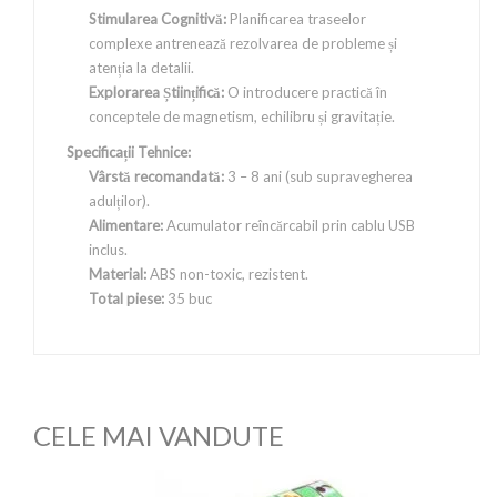
Stimularea Cognitivă:
Planificarea traseelor
complexe antrenează rezolvarea de probleme și
atenția la detalii.
Explorarea Științifică:
O introducere practică în
conceptele de magnetism, echilibru și gravitație.
Specificații Tehnice:
Vârstă recomandată:
3 – 8 ani (sub supravegherea
adulților).
Alimentare:
Acumulator reîncărcabil prin cablu USB
inclus.
Material:
ABS non-toxic, rezistent.
Total piese:
35 buc
CELE MAI VANDUTE