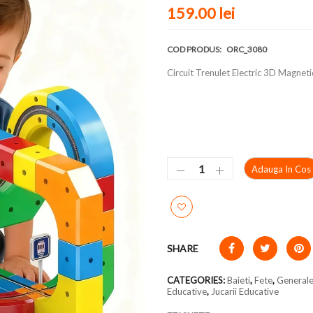
159.00 lei
COD PRODUS:
ORC_3080
Circuit Trenulet Electric 3D Magnet
Adauga In Cos
SHARE
CATEGORIES:
Baieti
,
Fete
,
General
Educative
,
Jucarii Educative