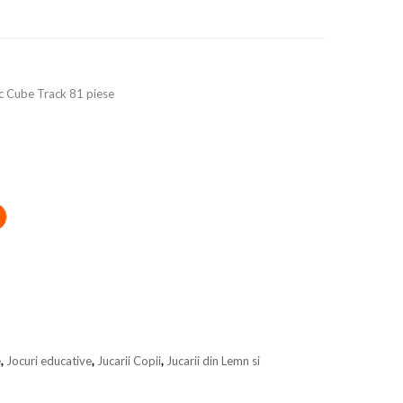
ic Cube Track 81 piese
e
,
Jocuri educative
,
Jucarii Copii
,
Jucarii din Lemn si