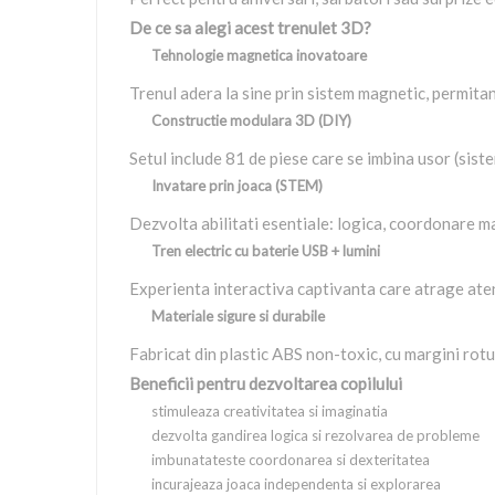
De ce sa alegi acest trenulet 3D?
Tehnologie magnetica inovatoare
Trenul adera la sine prin sistem magnetic, permitan
Constructie modulara 3D (DIY)
Setul include 81 de piese care se imbina usor (sistem
Invatare prin joaca (STEM)
Dezvolta abilitati esentiale: logica, coordonare man
Tren electric cu baterie USB + lumini
Experienta interactiva captivanta care atrage atent
Materiale sigure si durabile
Fabricat din plastic ABS non-toxic, cu margini rotu
Beneficii pentru dezvoltarea copilului
stimuleaza creativitatea si imaginatia
dezvolta gandirea logica si rezolvarea de probleme
imbunatateste coordonarea si dexteritatea
incurajeaza joaca independenta si explorarea