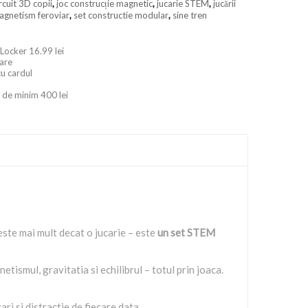
rcuit 3D copii
,
joc construcție magnetic
,
jucarie STEM
,
jucării
agnetism feroviar
,
set constructie modular
,
sine tren
 Locker 16.99 lei
oare
cu cardul
 de minim 400 lei
ste mai mult decat o jucarie – este
un set STEM
ismul, gravitatia si echilibrul – totul prin joaca.
ri si distractie de fiecare data.