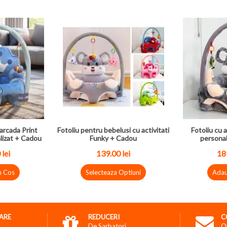
arcada Print
Fotoliu pentru bebelusi cu activitati
Fotoliu cu a
lizat + Cadou
Funky + Cadou
personal
 lei
139.00 lei
189
n Cos
Selecteaza Optiuni
Adau
RARE
REDUCERI
C
De Sarbatori
O