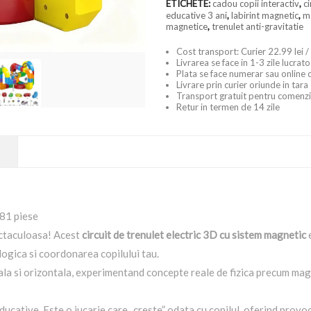
ETICHETE:
cadou copii interactiv
,
ci
educative 3 ani
,
labirint magnetic
,
m
magnetice
,
trenulet anti-gravitatie
Cost transport: Curier 22.99 lei /
Livrarea se face in 1-3 zile lucrat
Plata se face numerar sau online 
Livrare prin curier oriunde in tara
Transport gratuit pentru comenzi
Retur in termen de 14 zile
 81 piese
ectaculoasa! Acest
circuit de trenulet electric 3D cu sistem magnetic
e
logica si coordonarea copilului tau.
la si orizontala, experimentand concepte reale de fizica precum magnet
ucative. Este o jucarie care „creste” odata cu copilul, oferind provoca