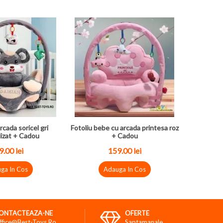
rcada soricel gri
Fotoliu bebe cu arcada printesa roz
izat + Cadou
+ Cadou
.00 lei
159.00 lei
ga In Cos
Adauga In Cos
ONTACTEAZA-NE
OFERTE
ffice@best-Toys.ro
Saptamanale