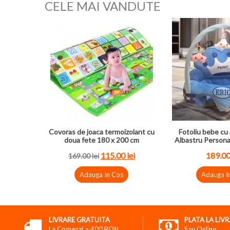
CELE MAI VANDUTE
Covoras de joaca termoizolant cu
Fotoliu bebe cu 
doua fete 180 x 200 cm
Albastru Persona
115.00 lei
189.00
169.00 lei
Adauga In Cos
Adauga I
LIVRARE GRATUITA
PLATA LA LIV
La Comenzi > 400 RON
Sau Online