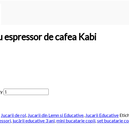
u espressor de cafea Kabi
ty
,
Jucarii de rol
,
Jucarii din Lemn si Educative
,
Jucarii Educative
Etic
essori
,
jucării educative 3 ani
,
mini bucatarie copii
,
set bucatarie co