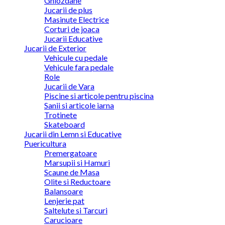
Ghiozdane
Jucarii de plus
Masinute Electrice
Corturi de joaca
Jucarii Educative
Jucarii de Exterior
Vehicule cu pedale
Vehicule fara pedale
Role
Jucarii de Vara
Piscine si articole pentru piscina
Sanii si articole iarna
Trotinete
Skateboard
Jucarii din Lemn si Educative
Puericultura
Premergatoare
Marsupii si Hamuri
Scaune de Masa
Olite si Reductoare
Balansoare
Lenjerie pat
Saltelute si Tarcuri
Carucioare