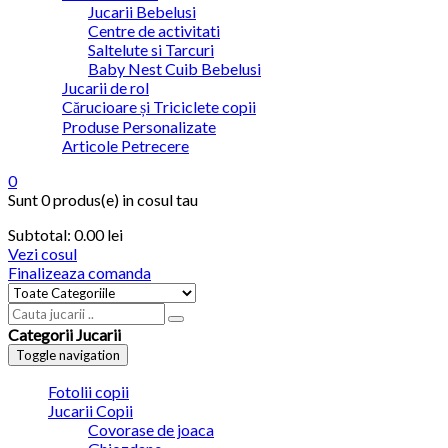
Jucarii Bebelusi
Centre de activitati
Saltelute si Tarcuri
Baby Nest Cuib Bebelusi
Jucarii de rol
Cărucioare și Triciclete copii
Produse Personalizate
Articole Petrecere
0
Sunt
0 produs(e)
in cosul tau
Subtotal:
0.00
lei
Vezi cosul
Finalizeaza comanda
Categorii Jucarii
Toggle navigation
Fotolii copii
Jucarii Copii
Covorase de joaca