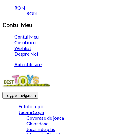
RON
RON
Contul Meu
Contul Meu
Cosul meu
Wishlist
Despre Noi
Autentificare
Toggle navigation
Fotolii copii
Jucarii Copii
Covorase de joaca
Ghiozdane
Jucarii de plus