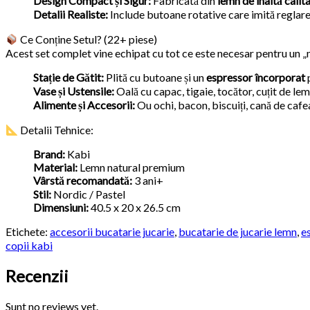
Design Compact și Sigur:
Fabricată din
lemn de înaltă calit
Detalii Realiste:
Include butoane rotative care imită reglarea
Ce Conține Setul? (22+ piese)
Acest set complet vine echipat cu tot ce este necesar pentru un „m
Stație de Gătit:
Plită cu butoane și un
espressor încorporat
p
Vase și Ustensile:
Oală cu capac, tigaie, tocător, cuțit de lemn
Alimente și Accesorii:
Ou ochi, bacon, biscuiți, cană de cafea,
Detalii Tehnice:
Brand:
Kabi
Material:
Lemn natural premium
Vârstă recomandată:
3 ani+
Stil:
Nordic / Pastel
Dimensiuni:
40.5 x 20 x 26.5 cm
Etichete:
accesorii bucatarie jucarie
,
bucatarie de jucarie lemn
,
e
copii kabi
Recenzii
Sunt no reviews yet.