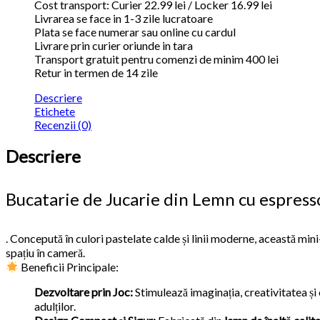
Cost transport: Curier 22.99 lei / Locker 16.99 lei
Livrarea se face in 1-3 zile lucratoare
Plata se face numerar sau online cu cardul
Livrare prin curier oriunde in tara
Transport gratuit pentru comenzi de minim 400 lei
Retur in termen de 14 zile
Descriere
Etichete
Recenzii (0)
Descriere
Bucatarie de Jucarie din Lemn cu espress
. Concepută în culori pastelate calde și linii moderne, această mini
spațiu în cameră.
Beneficii Principale:
Dezvoltare prin Joc:
Stimulează imaginația, creativitatea și
adulților.