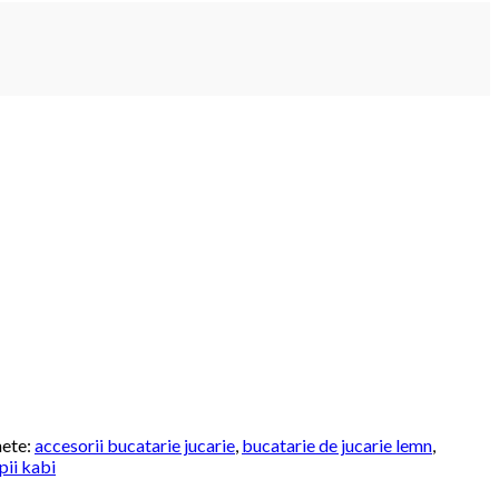
hete:
accesorii bucatarie jucarie
,
bucatarie de jucarie lemn
,
pii kabi