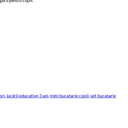
igură pentru copii.
ori
,
jucării educative 3 ani
,
mini bucatarie copii
,
set bucatarie