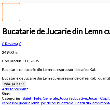
Bucatarie de Jucarie din Lemn c
0
Review(s)
249.00
lei
Cod produs:
BT_7635
Bucatarie de Jucarie din Lemn cu espressor de cafea Kabi
Bucatarie de Jucarie din Lemn cu espressor de cafea Kabi quanti
Adauga in cos
Add to Wishlist
Share
Categories:
Baieti
,
Fete
,
Generale
,
Jocuri educative
,
Jucarii Copii
espressor jucarie lemn
,
joc de rol bucatarie
,
jucarii din lemn mont