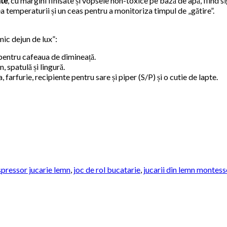
ate
, cu margini finisate și vopsele non-toxice pe bază de apă, fiind s
 temperaturii și un ceas pentru a monitoriza timpul de „gătire”.
ic dejun de lux”:
entru cafeaua de dimineață.
, spatulă și lingură.
 farfurie, recipiente pentru sare și piper (S/P) și o cutie de lapte.
spressor jucarie lemn
,
joc de rol bucatarie
,
jucarii din lemn montess