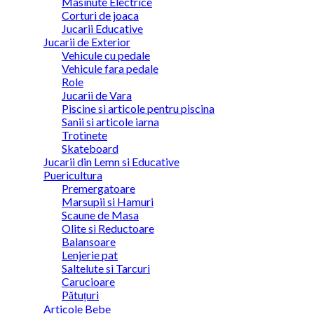
Masinute Electrice
Corturi de joaca
Jucarii Educative
Jucarii de Exterior
Vehicule cu pedale
Vehicule fara pedale
Role
Jucarii de Vara
Piscine si articole pentru piscina
Sanii si articole iarna
Trotinete
Skateboard
Jucarii din Lemn si Educative
Puericultura
Premergatoare
Marsupii si Hamuri
Scaune de Masa
Olite si Reductoare
Balansoare
Lenjerie pat
Saltelute si Tarcuri
Carucioare
Pătuțuri
Articole Bebe