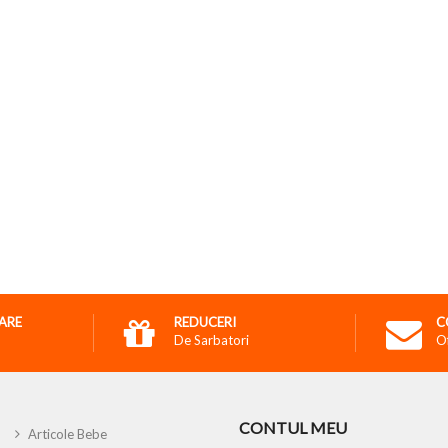
RARE
REDUCERI
C
De Sarbatori
O
CONTUL MEU
Articole Bebe