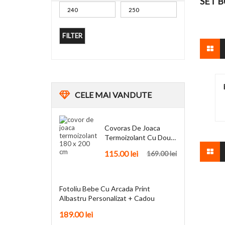
SET B
FILTER
CELE
MAI VANDUTE
Covoras De Joaca
Termoizolant Cu Doua
Fete 180 X 200 Cm
115.00
lei
169.00
lei
Fotoliu Bebe Cu Arcada Print
Albastru Personalizat + Cadou
189.00
lei