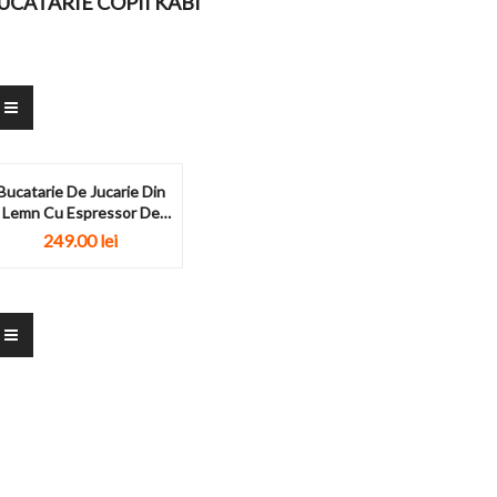
UCATARIE COPII KABI
Bucatarie De Jucarie Din
Lemn Cu Espressor De
Cafea...
249.00
lei