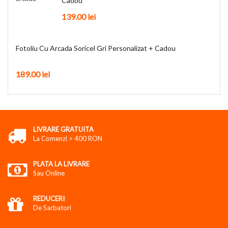
Cadou
139.00
lei
Fotoliu Cu Arcada Soricel Gri Personalizat + Cadou
189.00
lei
LIVRARE GRATUITA
La Comenzi > 400 RON
PLATA LA LIVRARE
Sau Online
REDUCERI
De Sarbatori