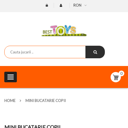
RON
0
Toggle
navigation
HOME
MINI BUCATARIE COPII
MINI BUCATARIE COPII