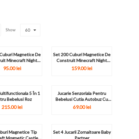
Show
60
 Cuburi Magnetice De
Set 200 Cuburi Magnetice De
uit Minecraft Night
Construit Minecraft Night
Castle
Castle
95.00
lei
159.00
lei
ltifunctionala 5 În 1
Jucarie Senzoriala Pentru
tru Bebelusi Roz
Bebelusi Cutia Autobuz Cu
Servetele Textile
215.00
lei
69.00
lei
buri Magnetice Tip
Set 4 Jucarii Zornaitoare Baby
aft Mqgnetic Castle
Partner