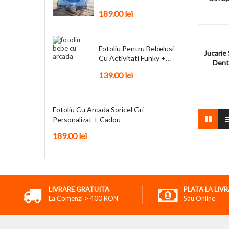
Personalizat + Cadou
189.00
lei
Fotoliu Pentru Bebelusi
Jucarie 
Cu Activitati Funky +
Denti
Cadou
139.00
lei
Fotoliu Cu Arcada Soricel Gri
Personalizat + Cadou
189.00
lei
LIVRARE GRATUITA
PLATA LA LIV
La Comenzi > 400 RON
Sau Online