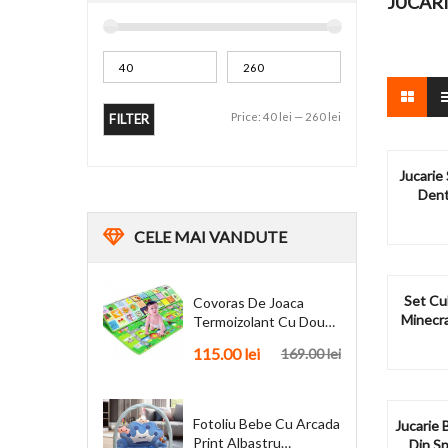
JUCARI
Price:
40 lei
—
260 lei
FILTER
Jucarie 
Dent
CELE
MAI VANDUTE
Set Cu
Covoras De Joaca
Minecra
Termoizolant Cu Doua
Fete 180 X 200 Cm
115.00
lei
169.00
lei
Fotoliu Bebe Cu Arcada
Jucarie
Print Albastru
Din Sp