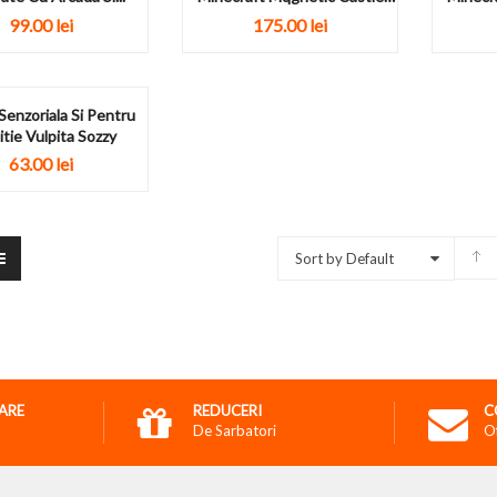
Blocks 160...
99.00
lei
175.00
lei
Senzoriala Si Pentru
tie Vulpita Sozzy
63.00
lei
Sort by Default
RARE
REDUCERI
C
De Sarbatori
O