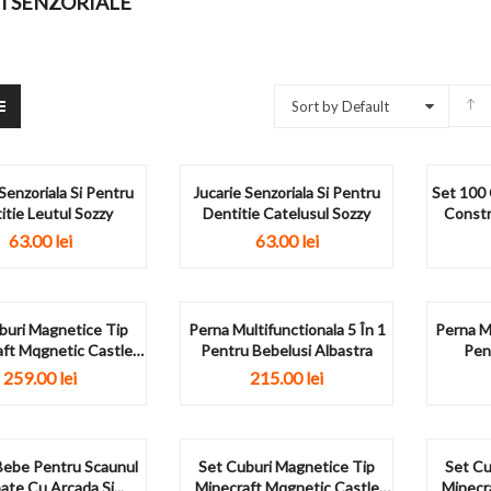
I SENZORIALE
Sort by Default
Senzoriala Si Pentru
Jucarie Senzoriala Si Pentru
Set 100
itie Leutul Sozzy
Dentitie Catelusul Sozzy
Constr
63.00
lei
63.00
lei
buri Magnetice Tip
Perna Multifunctionala 5 În 1
Perna Mu
ft Mqgnetic Castle
Pentru Bebelusi Albastra
Pen
Blocks 276...
259.00
lei
215.00
lei
 Bebe Pentru Scaunul
Set Cuburi Magnetice Tip
Set Cu
ate Cu Arcada Si...
Minecraft Mqgnetic Castle
Minecr