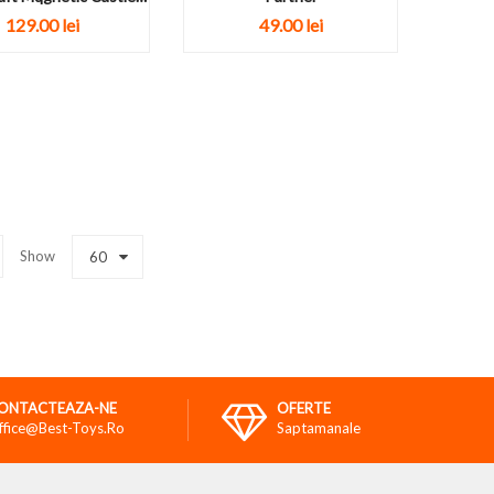
Blocks 100...
129.00
lei
49.00
lei
Show
60
ONTACTEAZA-NE
OFERTE
ffice@best-Toys.ro
Saptamanale