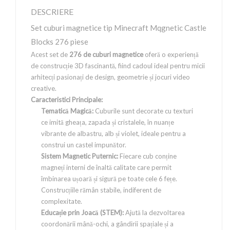
DESCRIERE
Set cuburi magnetice tip Minecraft Mqgnetic Castle
Blocks 276 piese
Acest set de
276
de cuburi magnetice
oferă o experiență
de construcție 3D fascinantă, fiind cadoul ideal pentru micii
arhitecți pasionați de design, geometrie și jocuri video
creative.
Caracteristici Principale:
Tematică Magică:
Cuburile sunt decorate cu texturi
ce imită gheața, zapada și cristalele, în nuanțe
vibrante de albastru, alb și violet, ideale pentru a
construi un castel impunător.
Sistem Magnetic Puternic:
Fiecare cub conține
magneți interni de înaltă calitate care permit
îmbinarea ușoară și sigură pe toate cele 6 fețe.
Construcțiile rămân stabile, indiferent de
complexitate.
Educație prin Joacă (STEM):
Ajută la dezvoltarea
coordonării mână-ochi, a gândirii spațiale și a