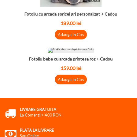
Fotoliu cu arcada soricel gri personalizat + Cadou
189.00 lei
Adauga In Cos
Fotoliu bebe cu arcada printesa roz + Cadou
159.00 lei
Adauga In Cos
LIVRARE GRATUITA
La Comenzi > 400 RON
PLATA LA LIVRARE
Sau Online