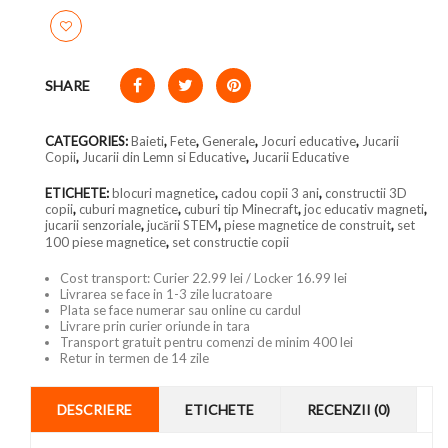
SHARE
CATEGORIES:
Baieti
,
Fete
,
Generale
,
Jocuri educative
,
Jucarii
Copii
,
Jucarii din Lemn si Educative
,
Jucarii Educative
ETICHETE:
blocuri magnetice
,
cadou copii 3 ani
,
constructii 3D
copii
,
cuburi magnetice
,
cuburi tip Minecraft
,
joc educativ magneti
,
jucarii senzoriale
,
jucării STEM
,
piese magnetice de construit
,
set
100 piese magnetice
,
set constructie copii
Cost transport: Curier 22.99 lei / Locker 16.99 lei
Livrarea se face in 1-3 zile lucratoare
Plata se face numerar sau online cu cardul
Livrare prin curier oriunde in tara
Transport gratuit pentru comenzi de minim 400 lei
Retur in termen de 14 zile
DESCRIERE
ETICHETE
RECENZII (0)