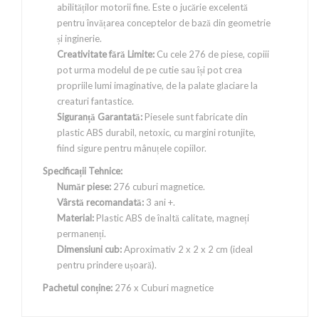
abilităților motorii fine. Este o jucărie excelentă
pentru învățarea conceptelor de bază din geometrie
și inginerie.
Creativitate fără Limite:
Cu cele 276 de piese, copiii
pot urma modelul de pe cutie sau își pot crea
propriile lumi imaginative, de la palate glaciare la
creaturi fantastice.
Siguranță Garantată:
Piesele sunt fabricate din
plastic ABS durabil, netoxic, cu margini rotunjite,
fiind sigure pentru mânuțele copiilor.
Specificații Tehnice:
Număr piese:
276 cuburi magnetice.
Vârstă recomandată:
3 ani +.
Material:
Plastic ABS de înaltă calitate, magneți
permanenți.
Dimensiuni cub:
Aproximativ 2 x 2 x 2 cm (ideal
pentru prindere ușoară).
Pachetul conține:
276 x Cuburi magnetice