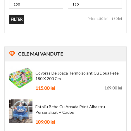
Price:
150 lei
—
160 lei
FILTER
CELE
MAI VANDUTE
Covoras De Joaca Termoizolant Cu Doua Fete
180 X 200 Cm
115.00
lei
169.00
lei
Fotoliu Bebe Cu Arcada Print Albastru
Personalizat + Cadou
189.00
lei