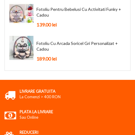
Fotoliu Pentru Bebelusi Cu Activitati Funky +
Cadou
139.00
lei
Fotoliu Cu Arcada Soricel Gri Personalizat +
Cadou
189.00
lei
LIVRARE GRATUITA
La Comenzi > 400 RON
PLATA LA LIVRARE
Sau Online
REDUCERI