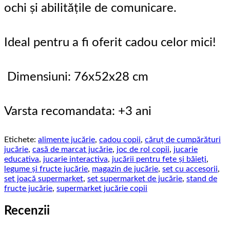
ochi și abilitățile de comunicare.
Ideal pentru a fi oferit cadou celor mici!
Dimensiuni: 76x52x28 cm
Varsta recomandata: +3 ani
Etichete:
alimente jucărie
,
cadou copii
,
căruț de cumpărături
jucărie
,
casă de marcat jucărie
,
joc de rol copii
,
jucarie
educativa
,
jucarie interactiva
,
jucării pentru fete și băieți
,
legume și fructe jucărie
,
magazin de jucărie
,
set cu accesorii
,
set joacă supermarket
,
set supermarket de jucărie
,
stand de
fructe jucărie
,
supermarket jucărie copii
Recenzii