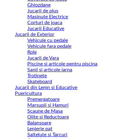
Ghiozdane
Jucarii de plus
Masinute Electrice
Corturi de joaca
Jucarii Educative
Jucarii de Exterior
Vehicule cu pedale
Vehicule fara pedale
Role
Jucarii de Vara
Piscine si articole pentru piscina
Sanii si articole iarna
Trotinete
Skateboard
Jucarii din Lemn si Educative
Puericultura
Premergatoare
Marsupii si Hamuri
Scaune de Masa
Olite si Reductoare
Balansoare
Lenjerie pat
Saltelute si Tarcuri