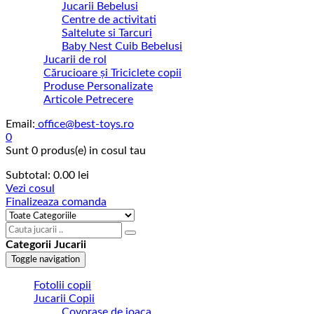
Jucarii Bebelusi
Centre de activitati
Saltelute si Tarcuri
Baby Nest Cuib Bebelusi
Jucarii de rol
Cărucioare și Triciclete copii
Produse Personalizate
Articole Petrecere
Email:
office@best-toys.ro
0
Sunt
0 produs(e)
in cosul tau
Subtotal:
0.00
lei
Vezi cosul
Finalizeaza comanda
Categorii Jucarii
Toggle navigation
Fotolii copii
Jucarii Copii
Covorase de joaca