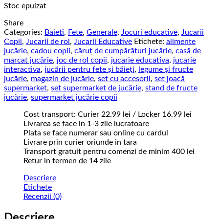
Stoc epuizat
Share
Categories:
Baieti
,
Fete
,
Generale
,
Jocuri educative
,
Jucarii
Copii
,
Jucarii de rol
,
Jucarii Educative
Etichete:
alimente
jucărie
,
cadou copii
,
căruț de cumpărături jucărie
,
casă de
marcat jucărie
,
joc de rol copii
,
jucarie educativa
,
jucarie
interactiva
,
jucării pentru fete și băieți
,
legume și fructe
jucărie
,
magazin de jucărie
,
set cu accesorii
,
set joacă
supermarket
,
set supermarket de jucărie
,
stand de fructe
jucărie
,
supermarket jucărie copii
Cost transport: Curier 22.99 lei / Locker 16.99 lei
Livrarea se face in 1-3 zile lucratoare
Plata se face numerar sau online cu cardul
Livrare prin curier oriunde in tara
Transport gratuit pentru comenzi de minim 400 lei
Retur in termen de 14 zile
Descriere
Etichete
Recenzii (0)
Descriere