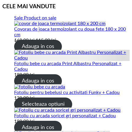
CELE MAI VANDUTE
Sale
Product on sale
Covoras de joaca termoizolant cu doua fete 180 x 200
cm
169.00
lei
115.00
lei
Adauga in cos
Fotoliu bebe cu arcada Print Albastru Personalizat +
Cadou
189.00
lei
Adauga in cos
Fotoliu pentru bebelusi cu activitati Funky + Cadou
139.00
lei
Selecteaza optiuni
Fotoliu cu arcada soricel gri personalizat + Cadou
189.00
lei
Adauga in cos