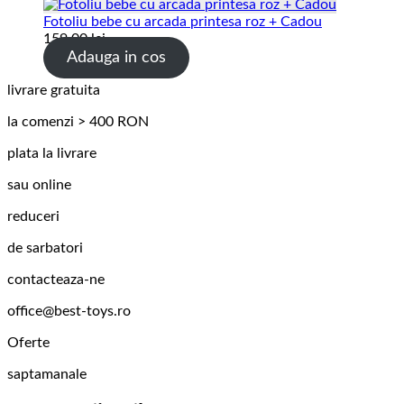
Fotoliu bebe cu arcada printesa roz + Cadou
159.00
lei
Adauga in cos
livrare gratuita
la comenzi > 400 RON
plata la livrare
sau online
reduceri
de sarbatori
contacteaza-ne
office@best-toys.ro
Oferte
saptamanale