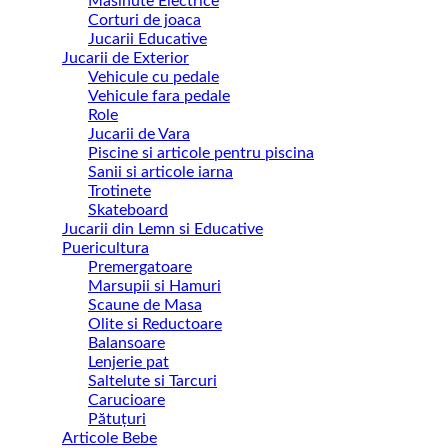
Masinute Electrice
Corturi de joaca
Jucarii Educative
Jucarii de Exterior
Vehicule cu pedale
Vehicule fara pedale
Role
Jucarii de Vara
Piscine si articole pentru piscina
Sanii si articole iarna
Trotinete
Skateboard
Jucarii din Lemn si Educative
Puericultura
Premergatoare
Marsupii si Hamuri
Scaune de Masa
Olite si Reductoare
Balansoare
Lenjerie pat
Saltelute si Tarcuri
Carucioare
Pătuțuri
Articole Bebe