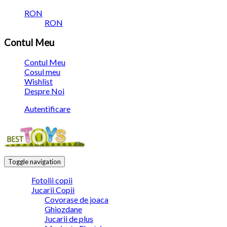
RON
RON
Contul Meu
Contul Meu
Cosul meu
Wishlist
Despre Noi
Autentificare
Toggle navigation
Fotolii copii
Jucarii Copii
Covorase de joaca
Ghiozdane
Jucarii de plus