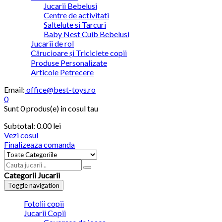
Jucarii Bebelusi
Centre de activitati
Saltelute si Tarcuri
Baby Nest Cuib Bebelusi
Jucarii de rol
Cărucioare și Triciclete copii
Produse Personalizate
Articole Petrecere
Email:
office@best-toys.ro
0
Sunt
0 produs(e)
in cosul tau
Subtotal:
0.00
lei
Vezi cosul
Finalizeaza comanda
Categorii Jucarii
Toggle navigation
Fotolii copii
Jucarii Copii