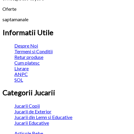
Oferte
saptamanale
Informatii Utile
Despre Noi
Termeni si Conditii
Retur produse
Cum platesc
Livrare
ANPC
SOL
Categorii Jucarii
Jucarii Copii
Jucarii de Exterior
Jucarii din Lemn si Educative
Jucarii Educative
Articole Bebe