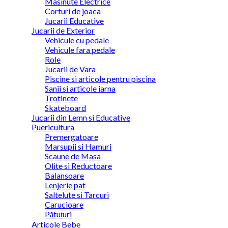
Masinute Electrice
Corturi de joaca
Jucarii Educative
Jucarii de Exterior
Vehicule cu pedale
Vehicule fara pedale
Role
Jucarii de Vara
Piscine si articole pentru piscina
Sanii si articole iarna
Trotinete
Skateboard
Jucarii din Lemn si Educative
Puericultura
Premergatoare
Marsupii si Hamuri
Scaune de Masa
Olite si Reductoare
Balansoare
Lenjerie pat
Saltelute si Tarcuri
Carucioare
Pătuțuri
Articole Bebe