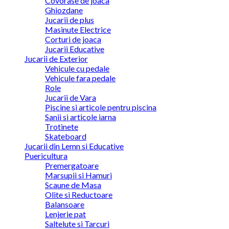
Covorase de joaca
Ghiozdane
Jucarii de plus
Masinute Electrice
Corturi de joaca
Jucarii Educative
Jucarii de Exterior
Vehicule cu pedale
Vehicule fara pedale
Role
Jucarii de Vara
Piscine si articole pentru piscina
Sanii si articole iarna
Trotinete
Skateboard
Jucarii din Lemn si Educative
Puericultura
Premergatoare
Marsupii si Hamuri
Scaune de Masa
Olite si Reductoare
Balansoare
Lenjerie pat
Saltelute si Tarcuri