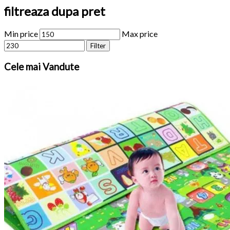
filtreaza dupa pret
Min price
Max price
Filter
Cele
mai Vandute