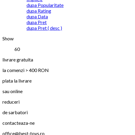
dupa Popularitate
dupa Rating
dupa Data
dupa Pret
dupa Pret ( desc )
Show
60
livrare gratuita
la comenzi > 400 RON
plata la livrare
sau online
reduceri
de sarbatori
contacteaza-ne
office@best-toys.ro