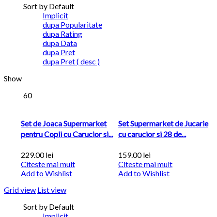
Sort by Default
Implicit
dupa Popularitate
dupa Rating
dupa Data
dupa Pret
dupa Pret ( desc )
Show
60
Set de Joaca Supermarket
Set Supermarket de Jucarie
pentru Copii cu Carucior si...
cu carucior si 28 de...
229.00
lei
159.00
lei
Citeste mai mult
Citeste mai mult
Add to Wishlist
Add to Wishlist
Grid view
List view
Sort by Default
Implicit