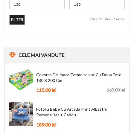
Price:
150 lei
—
160 lei
FILTER
CELE
MAI VANDUTE
Covoras De Joaca Termoizolant Cu Doua Fete
180 X 200 Cm
115.00
lei
169.00
lei
Fotoliu Bebe Cu Arcada Print Albastru
Personalizat + Cadou
189.00
lei