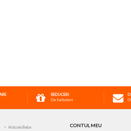
RARE
REDUCERI
C
De Sarbatori
O
CONTUL MEU
Articole Bebe