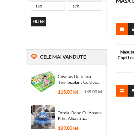
MASĂ D
FILTER
Masuta 
CELE
MAI VANDUTE
Copii Le
Covoras De Joaca
Termoizolant Cu Doua
Fete 180 X 200 Cm
115.00
lei
169.00
lei
Fotoliu Bebe Cu Arcada
Print Albastru
Personalizat + Cadou
189.00
lei