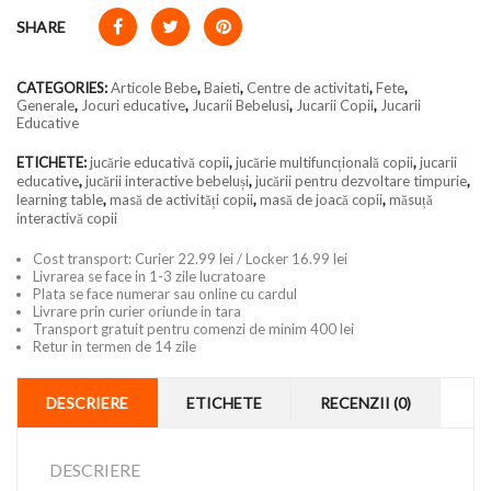
SHARE
CATEGORIES:
Articole Bebe
,
Baieti
,
Centre de activitati
,
Fete
,
Generale
,
Jocuri educative
,
Jucarii Bebelusi
,
Jucarii Copii
,
Jucarii
Educative
ETICHETE:
jucărie educativă copii
,
jucărie multifuncțională copii
,
jucarii
educative
,
jucării interactive bebeluși
,
jucării pentru dezvoltare timpurie
,
learning table
,
masă de activități copii
,
masă de joacă copii
,
măsuță
interactivă copii
Cost transport: Curier 22.99 lei / Locker 16.99 lei
Livrarea se face in 1-3 zile lucratoare
Plata se face numerar sau online cu cardul
Livrare prin curier oriunde in tara
Transport gratuit pentru comenzi de minim 400 lei
Retur in termen de 14 zile
DESCRIERE
ETICHETE
RECENZII (0)
DESCRIERE