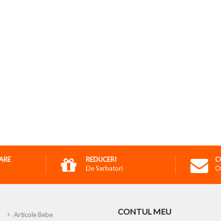
RARE
REDUCERI
C
De Sarbatori
O
CONTUL MEU
Articole Bebe