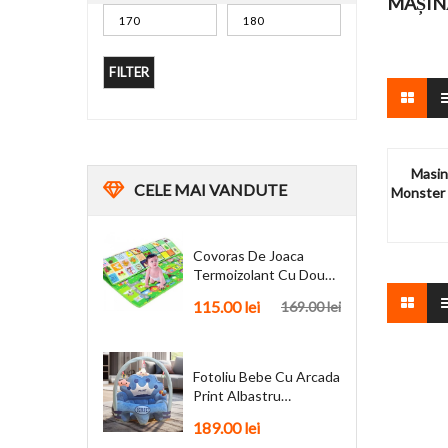
MAȘIN
FILTER
Masin
CELE
MAI VANDUTE
Monster 
Covoras De Joaca
Termoizolant Cu Doua
Fete 180 X 200 Cm
115.00
lei
169.00
lei
Fotoliu Bebe Cu Arcada
Print Albastru
Personalizat + Cadou
189.00
lei