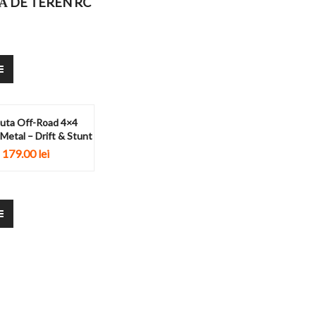
Ă DE TEREN RC
uta Off-Road 4×4
Metal – Drift & Stunt
179.00
lei